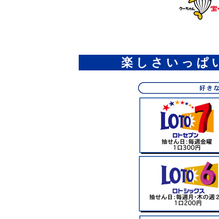
楽 し さ い っ ぱ 