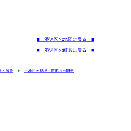
■ 浪速区の地図に戻る ■
■ 浪速区の町名に戻る ■
針・施策
土地区画整理・市街地再開発