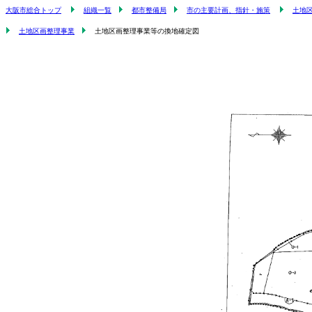
大阪市総合トップ
組織一覧
都市整備局
市の主要計画、指針・施策
土地
土地区画整理事業
土地区画整理事業等の換地確定図