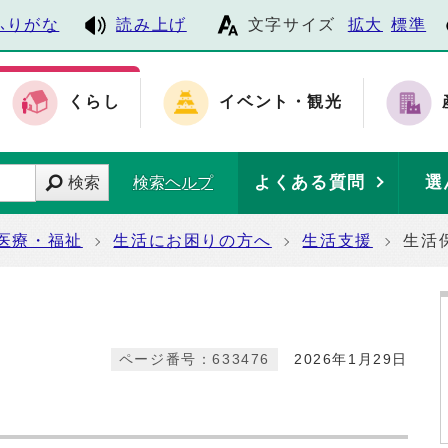
ふりがな
読み上げ
文字サイズ
拡大
標準
くらし
イベント・観光
よくある質問
選
検索
検索ヘルプ
医療・福祉
生活にお困りの方へ
生活支援
生活
ページ番号：633476
2026年1月29日