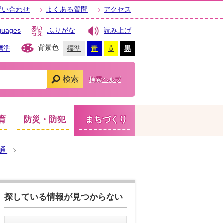
問い合わせ
よくある質問
アクセス
guages
ふりがな
読み上げ
背景色
標準
標準
青
黄
黒
検索
検索ヘルプ
育
防災・防犯
まちづくり
通
探している情報が見つからない