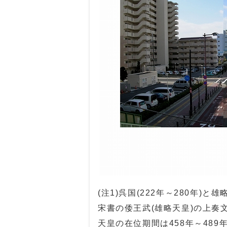
(注1)呉国(222年～280年)と
宋書の倭王武(雄略天皇)の上
天皇の在位期間は458年～48