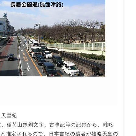
雄略天皇紀
奏文、稲荷山鉄剣文字、古事記等の記録から、雄略
9年と推定されるので、日本書紀の編者が雄略天皇の