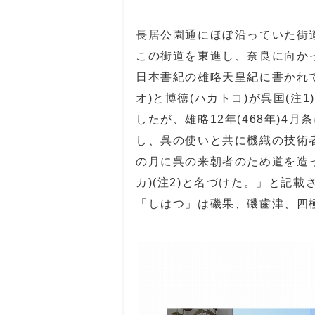
長居公園通にほぼ沿っていた街
この街道を東進し、奈良に向か
日本書紀の雄略天皇紀に書かれてい
オ)と博徳(ハカトコ)が呉国(注1
したが、雄略12年(468年)4月
し、呉の使いと共に機織の技術
の月に呉の来朝者のため道を造
カ)(注2)と名づけた。」と記載
「しはつ」は磯果、磯歯津、四