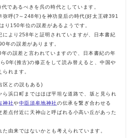
時代であるべきを呉の時代としています。
呼(?～248年)を神功皇后の時代(好太王碑391
はり150年位の誤差があるようです。
紀により258年と証明されていますが、日本書紀
290年の誤差があります。
60年の誤差と言われていますので、日本書紀の年
から0年(推古)の修正をして読み替えると、中国や
えられます。
住吉区との説もある)
から浜口町まではほぼ平坦な道路で、坂と見られ
吉神社
や
中臣須牟地神社
の伝承を繋ぎ合わせる
交差点付近に天神山と呼ばれる小高い丘があった
れた由来ではないかとも考えられています。