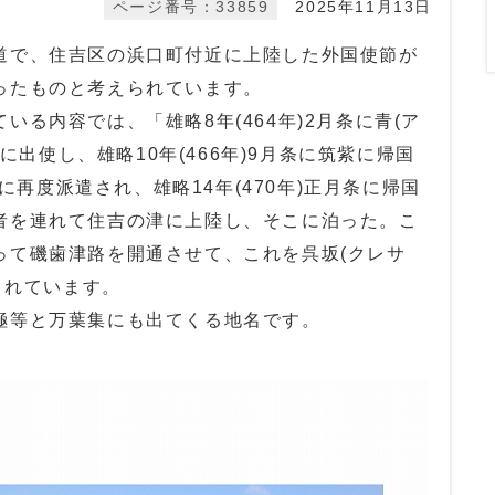
ページ番号：33859
2025年11月13日
道で、住吉区の浜口町付近に上陸した外国使節が
ったものと考えられています。
る内容では、「雄略8年(464年)2月条に青(ア
)に出使し、雄略10年(466年)9月条に筑紫に帰国
条に再度派遣され、雄略14年(470年)正月条に帰国
者を連れて住吉の津に上陸し、そこに泊った。こ
って磯歯津路を開通させて、これを呉坂(クレサ
されています。
極等と万葉集にも出てくる地名です。