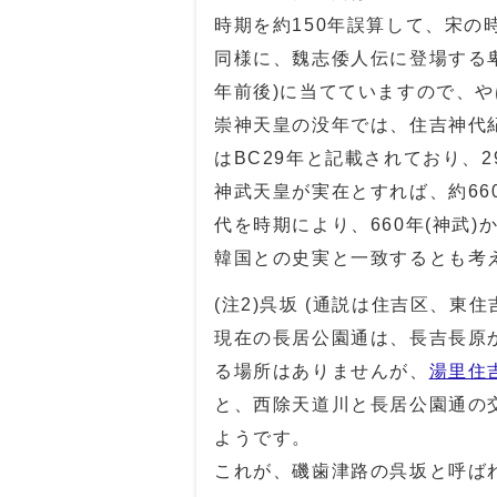
時期を約150年誤算して、宋の
同様に、魏志倭人伝に登場する卑弥
年前後)に当てていますので、や
崇神天皇の没年では、住吉神代
はBC29年と記載されており、
神武天皇が実在とすれば、約6
代を時期により、660年(神武)
韓国との史実と一致するとも考
(注2)呉坂 (通説は住吉区、東
現在の長居公園通は、長吉長原
る場所はありませんが、
湯里住
と、西除天道川と長居公園通の
ようです。
これが、磯歯津路の呉坂と呼ば