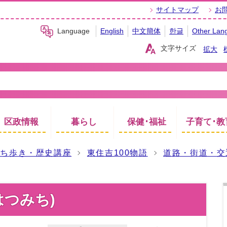
サイトマップ
お
Language
English
中文簡体
한글
Other Lan
文字サイズ
拡大
区政情報
暮らし
保健･福祉
子育て･教
まち歩き・歴史講座
東住吉100物語
道路・街道・交
はつみち)