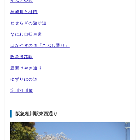
かぶと公園
神崎川と樋門
せせらぎの遊歩道
なにわ自転車道
はなやぎの道「こぶし通り」
阪急淡路駅
豊新けやき通り
ゆずりはの道
淀川河川敷
阪急相川駅東西通り