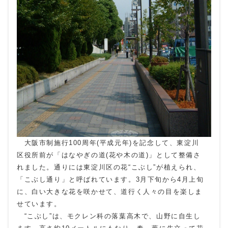
大阪市制施行100周年(平成元年)を記念して、東淀川
区役所前が「はなやぎの道(花や木の道)」として整備さ
れました。通りには東淀川区の花“こぶし”が植えられ、
「こぶし通り」と呼ばれています。3月下旬から4月上旬
に、白い大きな花を咲かせて、道行く人々の目を楽しま
せています。
“こぶし”は、モクレン科の落葉高木で、山野に自生し