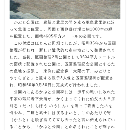
かぶと公園は、豊新と豊里の間を走る歌島豊里線に沿
って北側に位置し、周囲と西側遊び場に約1000本の緑
を配置した、面積4605平方メートルの公園です。
この付近はほとんど田畑でしたが、昭和35年から区画
整理が行われ、新しい近代的な市街地として整備されま
した。当初、区画整理2号公園として3594平方メートル
の面積で配置された公園は、区画整理記念公園とするた
め敷地を拡張し、東側に記念像「太陽の下、みどりと、
やすらぎと」と題する親子3人像と区画整理碑が配置さ
れ、昭和50年9月30日に完成式が行われました。
公園内にあるかぶと公園碑には、源平の戦いに敗れた
平家の落武者平景清が、かくまってくれた伯父の大日房
能忍（だいにちぼう のうにん）を過って殺害したのを
悔やみ、二度と武士には戻るまいと、このあたりで冑
（かぶと）を脱ぎ捨てて立ち去ったと言い伝えられてい
ることから、「かぶと公園」と命名されたことが刻まれ