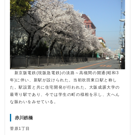
新京阪電鉄(現阪急電鉄)の淡路～高槻間の開通(昭和3
年)に伴い、新駅が設けられた。当初吹田東口駅と称し
た。駅設置と共に住宅開発が行われた。大阪成蹊大学の
最寄り駅であり、今では学生の町の様相を示し、大へん
な賑わいをみせている。
赤川鉄橋
菅原1丁目