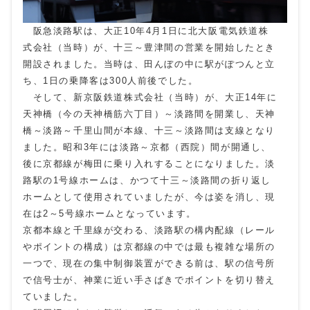
阪急淡路駅は、大正10年4月1日に北大阪電気鉄道株
式会社（当時）が、十三～豊津間の営業を開始したとき
開設されました。当時は、田んぼの中に駅がぽつんと立
ち、1日の乗降客は300人前後でした。
そして、新京阪鉄道株式会社（当時）が、大正14年に
天神橋（今の天神橋筋六丁目）～淡路間を開業し、天神
橋～淡路～千里山間が本線、十三～淡路間は支線となり
ました。昭和3年には淡路～京都（西院）間が開通し、
後に京都線が梅田に乗り入れすることになりました。淡
路駅の1号線ホームは、かつて十三～淡路間の折り返し
ホームとして使用されていましたが、今は姿を消し、現
在は2～5号線ホームとなっています。
京都本線と千里線が交わる、淡路駅の構内配線（レール
やポイントの構成）は京都線の中では最も複雑な場所の
一つで、現在の集中制御装置ができる前は、駅の信号所
で信号士が、神業に近い手さばきでポイントを切り替え
ていました。