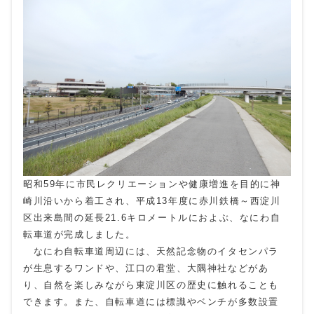
昭和59年に市民レクリエーションや健康増進を目的に神
崎川沿いから着工され、平成13年度に赤川鉄橋～西淀川
区出来島間の延長21.6キロメートルにおよぶ、なにわ自
転車道が完成しました。
なにわ自転車道周辺には、天然記念物のイタセンパラ
が生息するワンドや、江口の君堂、大隅神社などがあ
り、自然を楽しみながら東淀川区の歴史に触れることも
できます。また、自転車道には標識やベンチが多数設置