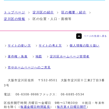
トップページ
淀川区の紹介
区の概要・紹介
淀川区の情報
区の位置・人口・面積等
ページの先頭へ戻る
サイトの使い方
サイトの考え方
個人情報の取り扱い
著作権・免責
地図
淀川区ホームページ管理者
市やホームページへのご意見
大阪市淀川区役所
〒532-8501 大阪市淀川区十三東2丁目3番
3号
電話:
06-6308-9986
ファックス:
06-6885-0534
区役所開庁時間:月曜日〜金曜日 9時〜17時30分 ※祝日・年末年
始を除く（
毎週金曜日時間延長
）（
毎月第４日曜日開庁
）