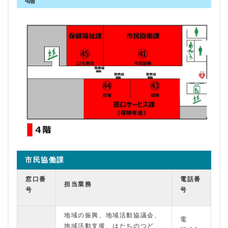
4階
市民協働課
窓口番
電話番
担当業務
号
号
地域の振興、地域活動協議会、
電
地域活動支援、はたちのつど