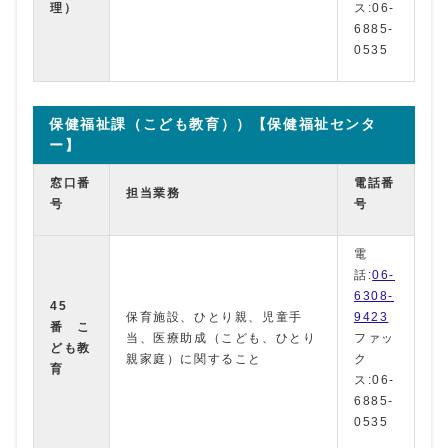
理）
ス:06-
6885-
0535
保健福祉課（こども教育））【保健福祉センタ
ー】
窓口番
電話番
担当業務
号
号
電
話:
06-
6308-
45
保育施設、ひとり親、児童手
9423
番 こ
当、医療助成（こども、ひとり
ファッ
ども教
親家庭）に関すること
ク
育
ス:06-
6885-
0535