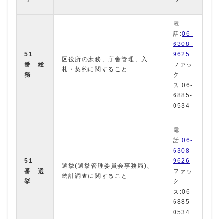
電
話:
06-
6308-
51
9625
区役所の庶務、庁舎管理、入
番 総
ファッ
札・契約に関すること
務
ク
ス:06-
6885-
0534
電
話:
06-
6308-
51
9626
選挙(選挙管理委員会事務局)、
番 選
ファッ
統計調査に関すること
挙
ク
ス:06-
6885-
0534