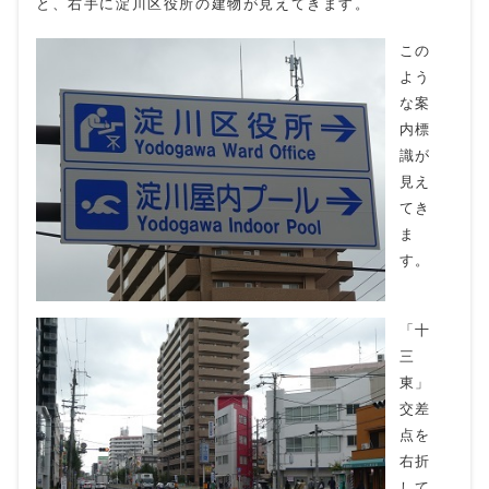
と、右手に淀川区役所の建物が見えてきます。
この
よう
な案
内標
識が
見え
てき
ま
す。
「十
三
東」
交差
点を
右折
して