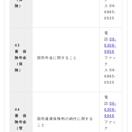
険）
ス:06-
6885-
0535
電
話:
06-
43
6308-
番 保
9956
険年金
国民年金に関すること
ファッ
（保
ク
険）
ス:06-
6885-
0535
電
話:
06-
44
6308-
番 保
9946
国民健康保険料の納付に関する
険年金
ファッ
こと
（管
ク