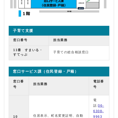
子育て支援
窓口番号
担当業務
11番 すまいる・
子育ての総合相談窓口
すてっぷ
窓口サービス課（住民登録・戸籍）
窓口番
電話番
担当業務
号
号
電
話:
06-
6308-
住居表示、町名変更証明、自動
10
9963