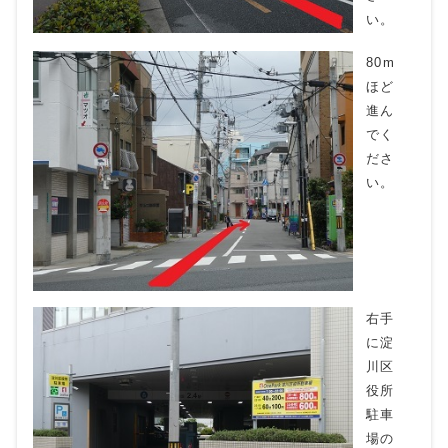
い。
80m
ほど
進ん
でく
ださ
い。
右手
に淀
川区
役所
駐車
場の