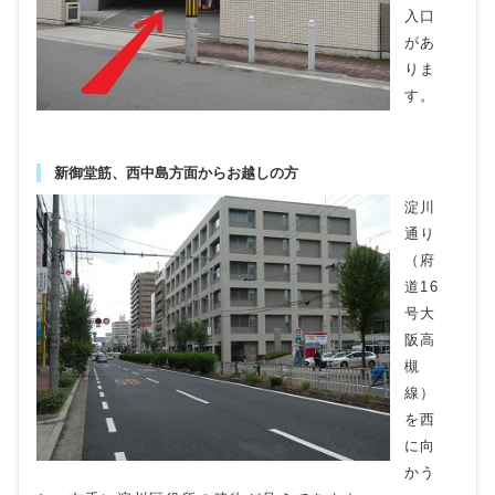
入口
があ
りま
す。
新御堂筋、西中島方面からお越しの方
淀川
通り
（府
道16
号大
阪高
槻
線）
を西
に向
かう