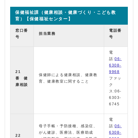
保健福祉課（健康相談・健康づくり・こども教
育）【保健福祉センター】
窓口番
電話番
担当業務
号
号
電
話:
06-
6308-
21
9968
保健師による健康相談、健康教
番 健
ファッ
育、健康教室に関すること
康相談
ク
ス:06-
6303-
6745
電
母子手帳・予防接種、感染症、
話:
06-
がん健診、医療法、医療助成
6308-
22