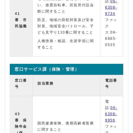
話:
06-
い、放置自転車、区役所付設会
6308-
館に関すること
41
9734
番 市
防災、地域の防犯対策及び安全
ファッ
民協働
対策、地域安全パトロール、子
ク
ども見守り110番に関すること
ス:06-
6885-
人権啓発・相談、生涯学習に関
0535
すること
窓口サービス課（保険・管理）
窓口番
電話番
担当業務
号
号
電
話:
06-
43
6308-
番 保
9956
国民健康保険、後期高齢者医療
険年金
ファッ
に関すること
（保
ク