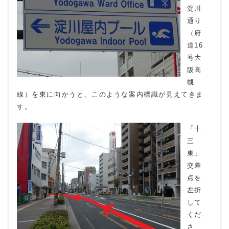
淀川
通り
（府
道16
号大
阪高
槻
線）を東に向かうと、このような案内標識が見えてきま
す。
「十
三
東」
交差
点を
左折
して
くだ
さ