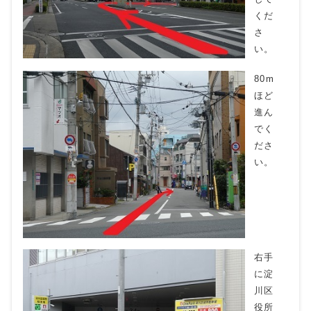
くだ
さ
い。
80m
ほど
進ん
でく
ださ
い。
右手
に淀
川区
役所