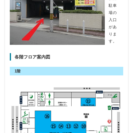
駐車
場の
入口
があ
りま
す。
各階フロア案内図
1階