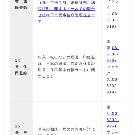
番 住
ファッ
（注）市税全般、納税証明、課
民登録
ク
税証明に関するメールでの問合
ス:06-
せは梅田市税事務所管理担当ま
6308-
で
9197
電
話:
06-
6308-
転入・転出などの届出、印鑑登
14
9963
録、戸籍の届出、特別永住者証
番 住
ファッ
明書、住民基本台帳カードに関
民登録
ク
すること
ス:06-
6308-
9197
電
話:
06-
6308-
16
9961
戸籍の相談、埋火葬許可申請に
番 戸
ファッ