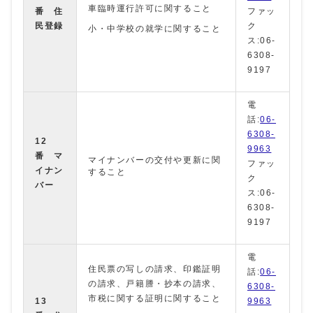
車臨時運行許可に関すること
番
住
ファッ
民登録
ク
小・中学校の就学に関すること
ス:06-
6308-
9197
電
話:
06-
6308-
12
9963
番 マ
マイナンバーの交付や更新に関
ファッ
イナン
すること
ク
バー
ス:06-
6308-
9197
電
住民票の写しの請求、印鑑証明
話:
06-
の請求、戸籍謄・抄本の請求、
6308-
市税に関する証明に関すること
13
9963