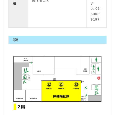
関すること
籍
ク
ス:06-
6308-
9197
2階