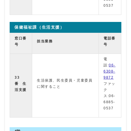
0537
保健福祉課（生活支援）
窓口番
電話番
担当業務
号
号
電
話:
06-
6308-
33
9872
生活保護、民生委員・児童委員
番 生
ファッ
に関すること
活支援
ク
ス:06-
6885-
0537