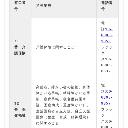
窓口番
電話番
担当業務
号
号
電
話:
06-
6308-
31
9859
番
介
介護保険に関すること
ファッ
護保険
ク
ス:06-
6885-
0537
電
高齢者、障がい者の福祉、身体
話:
06-
障がい者手帳、精神障がい者手
6308-
帳、療育手帳、敬老優待乗車
32
9857
証、医療助成（重度障がい）、
番 保
ファッ
生活困窮者自立支援、自立支援
健福祉
ク
医療（更生・育成・精神通院）
ス:06-
に関すること
6885-