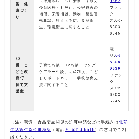
（指定難病・不妊治療・未熟児
9882
番 健
養育医療・肝炎）、公害被害の
ファッ
康づく
補償、栄養相談、動物・衛生害
ク
り
虫相談、狂犬病予防、食品衛
ス:06-
生、環境衛生に関すること
6303-
6745
電
話:
06-
23
6308-
番 こ
子育て相談、DV相談、ヤング
9939
ども教
ケアラー相談、助産制度、こど
ファッ
育/子
もサポートネット、学校教育支
ク
育て支
援に関すること
ス:06-
援室
6303-
6745
（注）環境・食品衛生関係の許可申請などの手続きは
北部
生活衛生監視事務所
（電話
06‐6313-9518
）の窓口でご相
談ください。