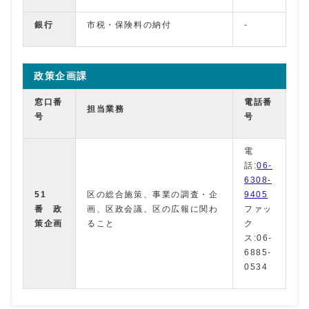
銀行
市税・保険料の納付
‐
政策企画課
窓口番
電話番
担当業務
号
号
電
話:
06-
6308-
51
区の総合施策、事業の調査・企
9405
番 政
画、区政会議、区の広報に関わ
ファッ
策企画
ること
ク
ス:06-
6885-
0534