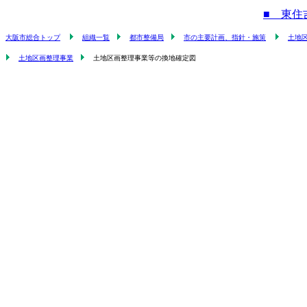
■ 東住
大阪市総合トップ
組織一覧
都市整備局
市の主要計画、指針・施策
土地
土地区画整理事業
土地区画整理事業等の換地確定図