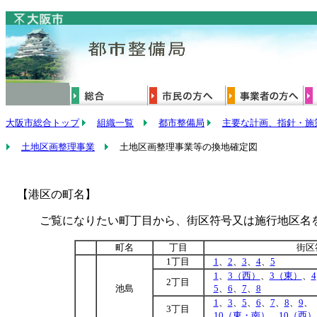
大阪市総合トップ
組織一覧
都市整備局
主要な計画、指針・施
土地区画整理事業
土地区画整理事業等の換地確定図
【港区の町名】
ご覧になりたい町丁目から、街区符号又は施行地区名を
町名
丁目
街区
1丁目
1
、
2
、
3
、
4
、
5
1
、
3（西）
、
3（東）
、
4
2丁目
池島
5
、
6
、
7
、
8
1
、
3
、
5
、
6
、
7
、
8
、
9
、
3丁目
10（東・南）
、
10（西）