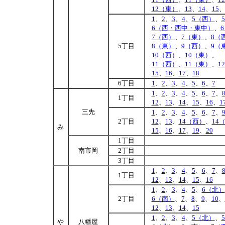
12（東）
、
13
、
14
、
15
1
、
2
、
3
、
4
、
5（西）
、
6（西・西中・東中）
、
7（西）
、
7（東）
、
8（
5丁目
8（東）
、
9（西）
、
9（
10（西）
、
10（東）
、
11（西）
、
11（東）
、
12
15
、
16
、
17
、
18
6丁目
1
、
2
、
3
、
4
、
5
、
6
、
7
1
、
2
、
3
、
4
、
5
、
6
、
7
、
1丁目
12
、
13
、
14
、
15
、
16
、
1
三先
1
、
2
、
3
、
4
、
5
、
6
、
7
、
2丁目
12
、
13
、
14（西）
、
14
み
15
、
16
、
17
、
19
、
20
1丁目
南市岡
2丁目
3丁目
1
、
2
、
3
、
4
、
5
、
6
、
7
、
1丁目
12
、
13
、
14
、
15
、
16
1
、
2
、
3
、
4
、
5
、
6（北）
2丁目
6（南）
、
7
、
8
、
9
、
10
、
12
、
13
、
14
、
15
1
、
2
、
3
、
4
、
5（北）
、
や
八幡屋