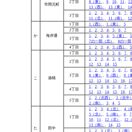
2丁目
8（東）
、
9
、
10
、
11
、
1
市岡元町
13（西）
、
13（東）
、
14
1
、
2
、
3
、
4
、
5
、
6
、
7
、
3丁目
11（北）
、
11（南）
、
12
1丁目
1（西）
、
1（東）
、
5
2丁目
1
、
2
、
3
、
4
、
5
、
6
、
7
か
海岸通
1
、
2
、
3
、
4
、
5（東）
、
3丁目
7の一部（北）
、
8の一部
4丁目
1
、
2
、
3
、
4
、
5（西）
、
1丁目
1
、
2
、
3
、
4
、
5
、
6
、
7
、
1
、
2
、
3
、
4
、
5
、
6
、
7
、
2丁目
12
、
13
、
14
、
15
1
、
2
、
3
、
4
、
5
、
6
、
7
、
3丁目
8（東）
、
9（西）
、
9（
こ
港晴
12
、
13
、
14
、
15
、
16
、
1
1
、
2
、
3
、
4
、
5
、
6
、
7
、
4丁目
12
、
13
、
14
、
15
、
16
、
1
1
、
2（北西）
、
2（北中
5丁目
2（南）
、
3
、
4
、
5
1
、
2
、
3
、
4（北）
、
4（
5（北）
、
5（南）
、
6
、
7
1丁目
10
、
11
、
12（北）
、
12
13（南）
、
14
、
15
た
田中
1
、
2
、
3（北）
、
3（南）