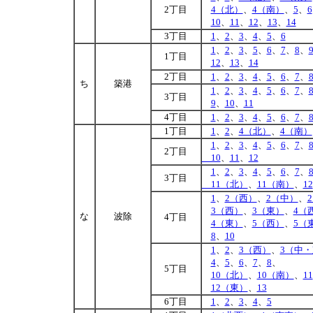
2丁目
4（北）
、
4（南）
、
5
、
6
10
、
11
、
12
、
13
、
14
3丁目
1
、
2
、
3
、
4
、
5
、
6
1
、
2
、
3
、
5
、
6
、
7
、
8
、
1丁目
12
、
13
、
14
2丁目
1
、
2
、
3
、
4
、
5
、
6
、
7
、
ち
築港
1
、
2
、
3
、
4
、
5
、
6
、
7
、
3丁目
9
、
10
、
11
4丁目
1
、
2
、
3
、
4
、
5
、
6
、
7
、
1丁目
1
、
2
、
4（北）
、
4（南）
1
、
2
、
3
、
4
、
5
、
6
、
7
、
2丁目
10
、
11
、
12
1
、
2
、
3
、
4
、
5
、
6
、
7
、
3丁目
11（北）
、
11（南）
、
12
1
、
2（西）
、
2（中）
、
3（西）
、
3（東）
、
4（
な
波除
4丁目
4（東）
、
5（西）
、
5（
8
、
10
1
、
2
、
3（西）
、
3（中
4
、
5
、
6
、
7
、
8
、
5丁目
10（北）
、
10（南）
、
11
12（東）
、
13
6丁目
1
、
2
、
3
、
4
、
5