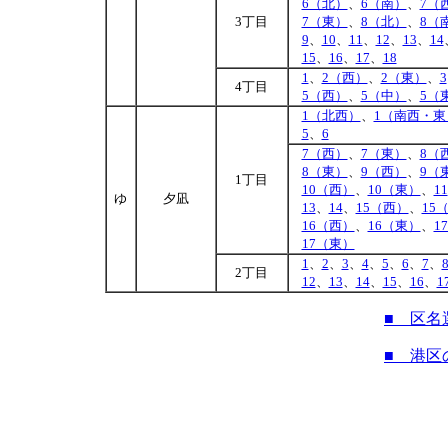
6（北）
、
6（南）
、
7（
3丁目
7（東）
、
8（北）
、
8（
9
、
10
、
11
、
12
、
13
、
14
15
、
16
、
17
、
18
1
、
2（西）
、
2（東）
、
3
4丁目
5（西）
、
5（中）
、
5（
1（北西）
、
1（南西・東
5
、
6
7（西）
、
7（東）
、
8（
8（東）
、
9（西）
、
9（
1丁目
10（西）
、
10（東）
、
11
ゆ
夕凪
13
、
14
、
15（西）
、
15
16（西）
、
16（東）
、
1
17（東）
1
、
2
、
3
、
4
、
5
、
6
、
7
、
2丁目
12
、
13
、
14
、
15
、
16
、
1
■ 区名
■ 港区