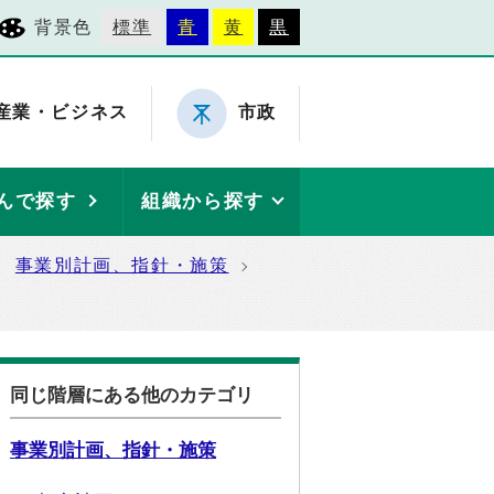
背景色
標準
青
黄
黒
産業・ビジネス
市政
んで探す
組織から探す
事業別計画、指針・施策
同じ階層にある他のカテゴリ
事業別計画、指針・施策