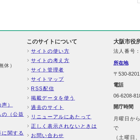
このサイトについて
大阪市役
サイトの使い方
法人番号：6
サイトの考え方
所在地
中無休）
サイト管理者
〒530-82
サイトマップ
電話
RSS配信
06-6208-
掲載データを使う
の声）
開庁時間
過去のサイト
もの（公益
リニューアルにあたって
月曜日から
正しく表示されないときは
で
等に関する
お問い合わせ
（土曜日、