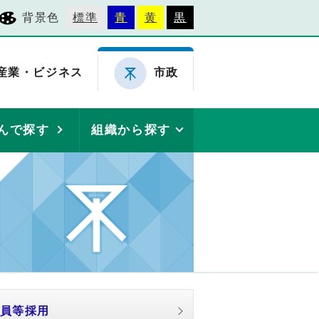
背景色
標準
青
黄
黒
産業・ビジネス
市政
んで探す
組織から探す
員等採用