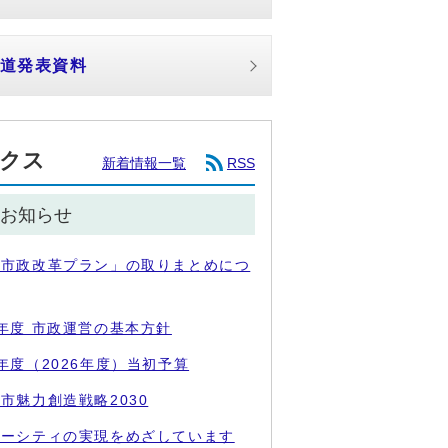
道発表資料
クス
新着情報一覧
RSS
お知らせ
・市政改革プラン」の取りまとめにつ
年度 市政運営の基本方針
年度（2026年度）当初予算
市魅力創造戦略2030
パーシティの実現をめざしています