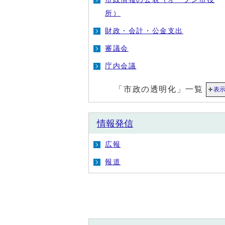
所）
財政・会計・公金支出
審議会
庁内会議
「市政の透明化」一覧
表
情報発信
広報
報道