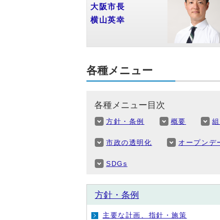
大阪市長
横山英幸
各種メニュー
各種メニュー目次
方針・条例
概要
市政の透明化
オープンデ
SDGs
方針・条例
主要な計画、指針・施策