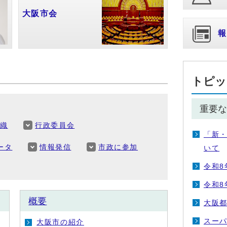
大阪市会
報
トピッ
重要な
組織
行政委員会
「新
ータ
情報発信
市政に参加
いて
令和8
令和8
概要
大阪都
スー
大阪市の紹介