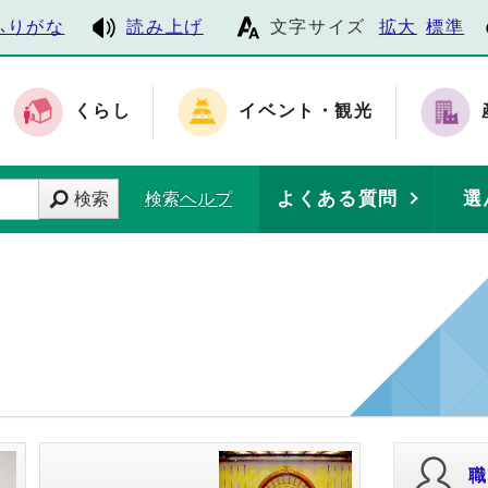
ふりがな
読み上げ
文字サイズ
拡大
標準
くらし
イベント・観光
よくある質問
選
検索
検索ヘルプ
職