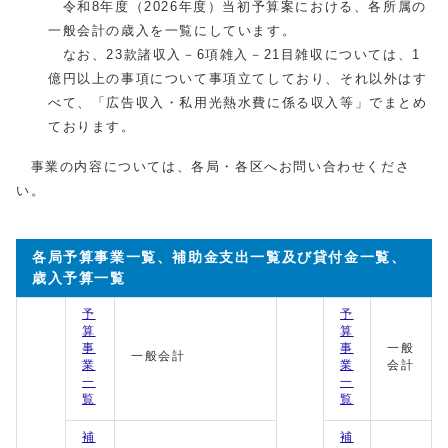
令和8年度（2026年度）当初予算案における、各所属の
一般会計の歳入を一覧にしています。
なお、23款諸収入－6項雑入－21目雑収については、1
億円以上の事項について事項立てしており、それ以外はす
べて、「広告収入・私用光熱水費に係る収入等」でまとめ
ております。
事業の内容については、各局・各区へお問い合わせくださ
い。
各局予算事業一覧、補助金支出一覧及び貸付金一覧、
歳入予算一覧
予
予
算
算
事
事
一般
一般会計
業
業
会計
一
一
覧
覧
補
補