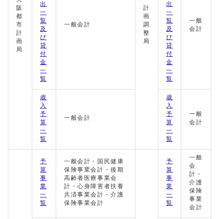
出
出
阪
計
一
一
都
画
覧
覧
一般
市
一般会計
調
及
及
会計
計
整
び
び
画
局
貸
貸
局
付
付
金
金
一
一
覧
覧
歳
歳
入
入
予
予
一般
一般会計
算
算
会計
一
一
覧
覧
一般
予
一般会計・国民健康
予
会
算
保険事業会計・後期
算
計・
事
高齢者医療事業会
事
介護
業
計・心身障害者扶養
業
保険
一
共済事業会計・介護
一
事業
覧
保険事業会計
覧
会計