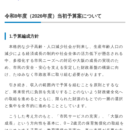
令和8年度（2026年度）当初予算案について
1.予算編成方針
本格的な少子高齢・人口減少社会が到来し、生産年齢人口の
減少による経済成長の制約や社会全体の活力低下が懸念される
中、多様化する市民ニーズへの対応や大阪の成長の実現のた
め、市民の安全・安心を支える安定した財政基盤の構築に向
け、たゆみなく市政改革に取り組む必要があります。
引き続き、収入の範囲内で予算を組むことを原則とするな
ど、将来世代に負担を先送りすることのないよう財政健全化へ
の取組を進めるとともに、限られた財源のもとでの一層の選択
と集中を全市的に進めることとしています。
こうした考え方のもと、「市民サービスの充実」、「大阪の
成長」という方向性を基本に、0～2歳児の保育無償化の取組を