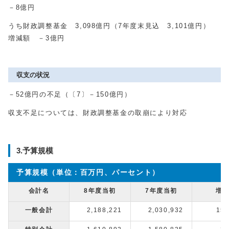
－8億円
うち財政調整基金 3,098億円（7年度末見込 3,101億円）
増減額 －3億円
収支の状況
－52億円の不足（〔7〕－150億円）
収支不足については、財政調整基金の取崩により対応
3.予算規模
予算規模（単位：百万円、パーセント）
会計名
8年度当初
7年度当初
増
一般会計
2,188,221
2,030,932
157