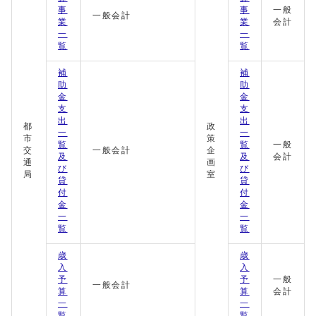
事
事
一般
一般会計
業
業
会計
一
一
覧
覧
補
補
助
助
金
金
支
支
出
出
都
政
一
一
市
策
覧
覧
一般
交
一般会計
企
及
及
会計
通
画
び
び
局
室
貸
貸
付
付
金
金
一
一
覧
覧
歳
歳
入
入
予
予
一般
一般会計
算
算
会計
一
一
覧
覧