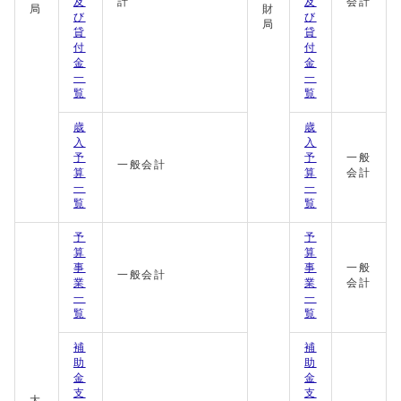
及
計
及
会計
局
財
び
び
局
貸
貸
付
付
金
金
一
一
覧
覧
歳
歳
入
入
予
予
一般
一般会計
算
算
会計
一
一
覧
覧
予
予
算
算
事
事
一般
一般会計
業
業
会計
一
一
覧
覧
補
補
助
助
金
金
支
支
大