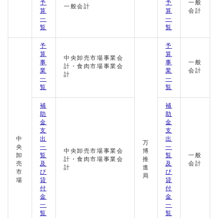
予
予
一般
一般会計
算
算
会計
一
一
覧
覧
予
予
算
算
中央卸売市場事業会
事
事
一般
計・食肉市場事業会
業
業
会計
計
一
一
覧
覧
補
補
助
助
金
金
支
支
中
出
出
万
央
一
一
中央卸売市場事業会
博
卸
覧
覧
一般
計・食肉市場事業会
推
売
及
及
会計
計
進
市
び
び
局
場
貸
貸
付
付
金
金
一
一
覧
覧