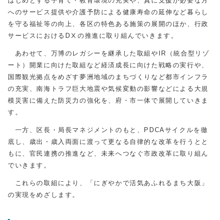
はじめとする子育て・教育環境の充実や、真に支援が必要な方
へのサービス提供や介護予防による健康寿命の延伸など暮らし
を守る福祉等の向上、各区の特色ある施策の展開のほか、行政
サービスにおけるDⅩの推進に取り組んでいきます。
あわせて、万博のレガシーを継承した取組やIR（統合型リゾ
ート）開業に向けた取組など経済成長に向けた戦略の実行や、
国際観光拠点をめざす夢洲地域のまちづくりなど都市インフラ
の充実、南海トラフ巨大地震や気候変動の影響などによる大規
模災害に備えた防災力の強化を、府・市一体で展開していきま
す。
一方、区長・局長マネジメントのもと、PDCAサイクルを徹
底し、歳出・歳入両面に渡って更なる自律的な改革を行うとと
もに、官民連携の推進など、未来へつなぐ市政改革に取り組ん
でいきます。
これらの取組により、「にぎやかで活気あふれるまち大阪」
の実現をめざします。