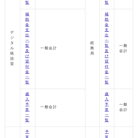
覧
覧
補
補
助
助
金
金
支
支
デ
出
出
ジ
一
一
タ
総
覧
覧
一般
ル
一般会計
務
及
及
会計
統
局
び
び
括
貸
貸
室
付
付
金
金
一
一
覧
覧
歳
歳
入
入
予
予
一般
一般会計
算
算
会計
一
一
覧
覧
予
予
算
算