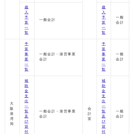
歳
歳
入
入
予
予
一般
一般会計
算
算
会計
一
一
覧
覧
予
予
算
算
事
一般会計・港営事業
事
一般
業
会計
業
会計
一
一
覧
覧
補
補
助
助
金
金
支
支
出
出
大
一
一
阪
会
覧
一般会計・港営事業
覧
一般
港
計
及
会計
及
会計
湾
室
び
び
局
貸
貸
付
付