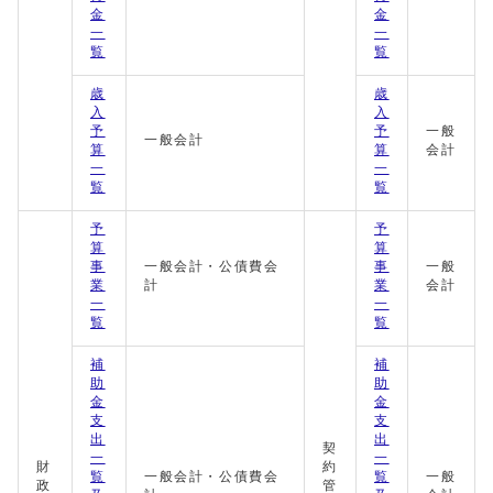
金
金
一
一
覧
覧
歳
歳
入
入
予
予
一般
一般会計
算
算
会計
一
一
覧
覧
予
予
算
算
事
一般会計・公債費会
事
一般
業
計
業
会計
一
一
覧
覧
補
補
助
助
金
金
支
支
出
出
契
一
一
財
約
覧
一般会計・公債費会
覧
一般
政
管