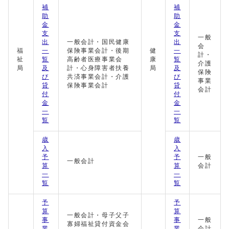
補
補
助
助
金
金
支
支
一般
出
一般会計・国民健康
出
会
福
一
保険事業会計・後期
健
一
計・
祉
覧
高齢者医療事業会
康
覧
介護
局
及
計・心身障害者扶養
局
及
保険
び
共済事業会計・介護
び
事業
貸
保険事業会計
貸
会計
付
付
金
金
一
一
覧
覧
歳
歳
入
入
予
予
一般
一般会計
算
算
会計
一
一
覧
覧
予
予
算
算
一般会計・母子父子
事
事
一般
寡婦福祉貸付資金会
業
業
会計