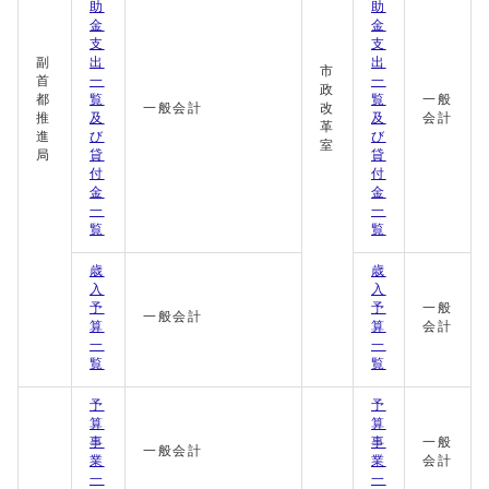
助
助
金
金
支
支
副
出
出
市
首
一
一
政
都
覧
覧
一般
一般会計
改
推
及
及
会計
革
進
び
び
室
局
貸
貸
付
付
金
金
一
一
覧
覧
歳
歳
入
入
予
予
一般
一般会計
算
算
会計
一
一
覧
覧
予
予
算
算
事
事
一般
一般会計
業
業
会計
一
一