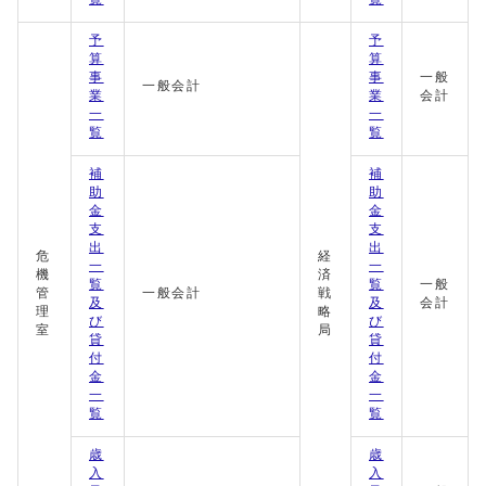
予
予
算
算
事
事
一般
一般会計
業
業
会計
一
一
覧
覧
補
補
助
助
金
金
支
支
出
出
危
経
一
一
機
済
覧
覧
一般
管
一般会計
戦
及
及
会計
理
略
び
び
室
局
貸
貸
付
付
金
金
一
一
覧
覧
歳
歳
入
入