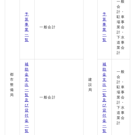
一般
会
計・
予
予
駐車
算
算
場事
事
事
一般会計
業会
業
業
計・
一
一
下水
覧
覧
道事
業会
計
補
補
助
助
一般
都
金
金
会
市
支
建
支
計・
整
出
設
出
駐車
備
一
局
一
場事
局
覧
覧
一般会計
業会
及
及
計・
び
び
下水
貸
貸
道事
付
付
業会
金
金
計
一
一
覧
覧