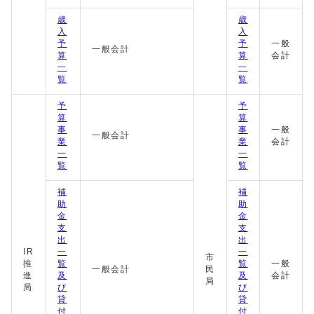
歳
歳
入
入
予
予
一般
一般会計
算
算
会計
一
一
覧
覧
予
予
算
算
事
事
一般
一般会計
業
業
会計
一
一
覧
覧
補
補
助
助
金
金
支
支
出
出
IR
一
一
市
推
覧
覧
一般
一般会計
民
進
及
及
会計
局
局
び
び
貸
貸
付
付