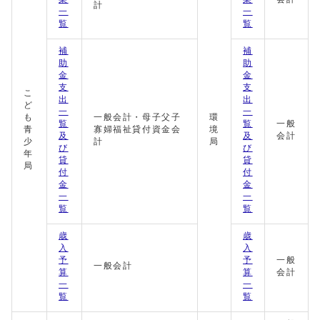
計
一
一
覧
覧
補
補
助
助
金
金
支
支
こ
出
出
ど
一
一
も
一般会計・母子父子
環
覧
覧
一般
青
寡婦福祉貸付資金会
境
及
及
会計
少
計
局
び
び
年
貸
貸
局
付
付
金
金
一
一
覧
覧
歳
歳
入
入
予
予
一般
一般会計
算
算
会計
一
一
覧
覧