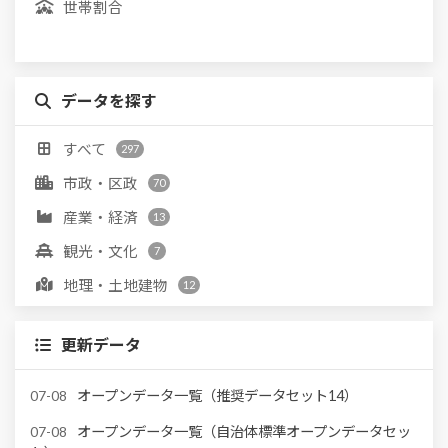
世帯割合
データを探す
すべて
297
市政・区政
70
産業・経済
13
観光・文化
7
地理・土地建物
12
住民・くらし
88
更新データ
消防・防災
25
環境・ごみ
15
07-08
オープンデータ一覧（推奨データセット14）
子育て・教育
31
07-08
オープンデータ一覧（自治体標準オープンデータセッ