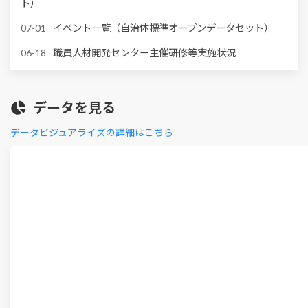
ト）
保健・福祉
36
07-01
イベント一覧（自治体標準オープンデータセット）
06-18
職員人材開発センター主催研修等実施状況
06-18
民泊等宿泊施設一覧
06-18
事業者向け介護予防・日常生活支援総合事業サービス
データを見る
コード表・単位数表マスタ
データビジュアライズの詳細はこちら
06-18
死亡に関するデータ
06-18
水道メータ検針日オープンデータ
06-18
水道局統計関係（柴島浄水場）
06-18
水道事業関係
更新データをさらに表示