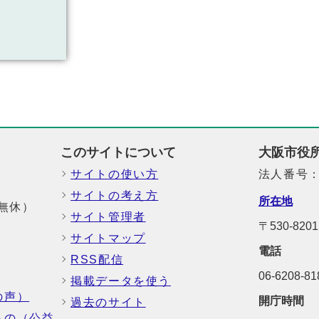
このサイトについて
大阪市役
サイトの使い方
法人番号：6
サイトの考え方
所在地
中無休）
サイト管理者
〒530-8
サイトマップ
電話
RSS配信
06-6208-
掲載データを使う
の声）
開庁時間
過去のサイト
もの（公益