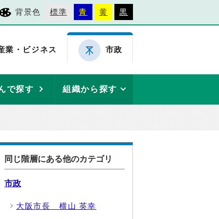
背景色
標準
青
黄
黒
産業・ビジネス
市政
んで探す
組織から探す
同じ階層にある他のカテゴリ
市政
大阪市長 横山 英幸