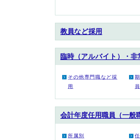
教員など採用
臨時（アルバイト）・非
その他専門職など採
用
会計年度任用職員（一般
所属別