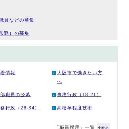
職員などの募集
常勤）の募集
新着情報
大阪市で働きたい方
へ
幹部職員の公募
事務行政（18-21）
務行政（26-34）
高校卒程度技術
「職員採用」一覧
表示