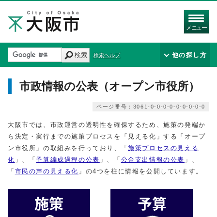
メニュー
検索
他の探し方
検索ヘルプ
市政情報の公表（オープン市役所）
ページ番号：3061-0-0-0-0-0-0-0-0-0
大阪市では、市政運営の透明性を確保するため、施策の発端か
ら決定・実行までの施策プロセスを「見える化」する「オープ
ン市役所」の取組みを行っており、「
施策プロセスの見える
化
」、「
予算編成過程の公表
」、「
公金支出情報の公表
」、
「
市民の声の見える化
」の4つを柱に情報を公開しています。