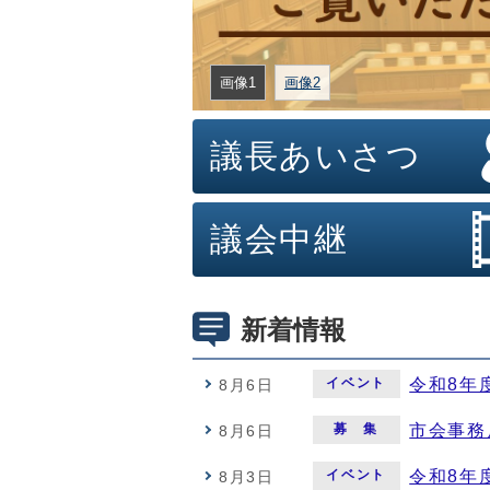
画像1
画像2
議長あいさつ
議会中継
新着情報
イベント
令和8年
8月6日
募 集
市会事務
8月6日
イベント
令和8年
8月3日