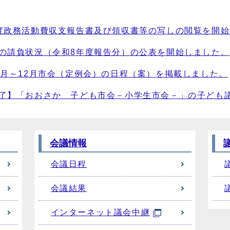
度政務活動費収支報告書及び領収書等の写しの閲覧を開
の請負状況（令和8年度報告分）の公表を開始しました。
9月～12月市会（定例会）の日程（案）を掲載しました。
了】「おおさか 子ども市会－小学生市会－」の子ども
会議情報
会議日程
会議結果
インターネット議会中継