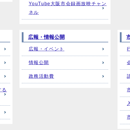
YouTube大阪市会録画放映チャン
ネル
広報・情報公開
広報・イベント
情報公開
政務活動費
する