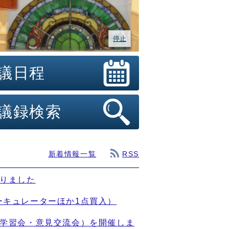
停止
議日程
議録検索
新着情報一覧
RSS
まりました
ーキュレーターほか1点買入）
（学習会・意見交流会）を開催しま