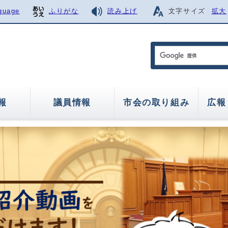
guage
ふりがな
読み上げ
文字サイズ
拡大
報
議員情報
市会の取り組み
広報