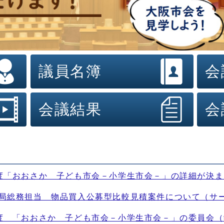
議員名簿
会
会議結果
会
度「おおさか 子ども市会－小学生市会－」の詳細が決
局総務担当 物品買入公募型比較見積案件について（サ
度 「おおさか 子ども市会－小学生市会－」の委員会