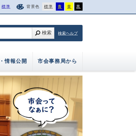
標準
背景色
標準
青
黄
黒
検索
検索ヘルプ
・情報公開
市会事務局から