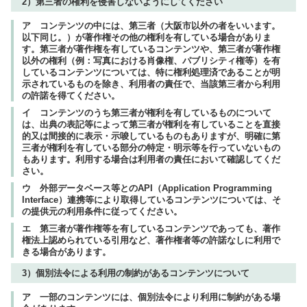
2）第三者の権利を侵害しないようにしてください
ア コンテンツの中には、第三者（大阪市以外の者をいいます。
以下同じ。）が著作権その他の権利を有している場合がありま
す。第三者が著作権を有しているコンテンツや、第三者が著作権
以外の権利（例：写真における肖像権、パブリシティ権等）を有
しているコンテンツについては、特に権利処理済であることが明
示されているものを除き、利用者の責任で、当該第三者から利用
の許諾を得てください。
イ コンテンツのうち第三者が権利を有しているものについて
は、出典の表記等によって第三者が権利を有していることを直接
的又は間接的に表示・示唆しているものもありますが、明確に第
三者が権利を有している部分の特定・明示等を行っていないもの
もあります。利用する場合は利用者の責任において確認してくだ
さい。
ウ 外部データベース等とのAPI（Application Programming
Interface）連携等により取得しているコンテンツについては、そ
の提供元の利用条件に従ってください。
エ 第三者が著作権等を有しているコンテンツであっても、著作
権法上認められている引用など、著作権者等の許諾なしに利用で
きる場合があります。
3）個別法令による利用の制約があるコンテンツについて
ア 一部のコンテンツには、個別法令により利用に制約がある場