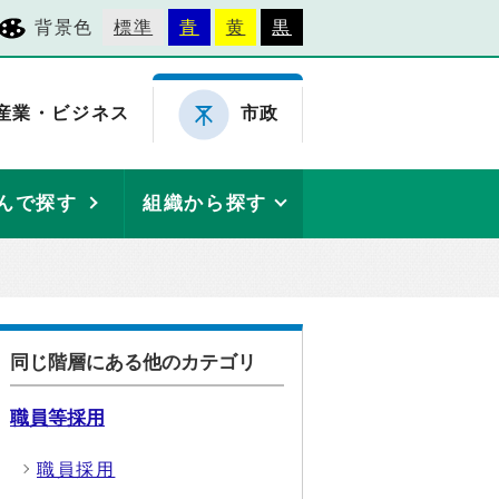
背景色
標準
青
黄
黒
産業・ビジネス
市政
んで探す
組織から探す
同じ階層にある他のカテゴリ
職員等採用
職員採用