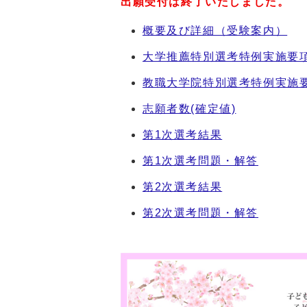
出願受付は終了いたしました。
概要及び詳細（受験案内）
大学推薦特別選考特例実施要
教職大学院特別選考特例実施
志願者数(確定値)
第1次選考結果
第1次選考問題・解答
第2次選考結果
第2次選考問題・解答