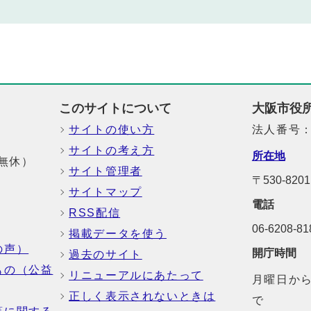
このサイトについて
大阪市役
サイトの使い方
法人番号：6
サイトの考え方
所在地
中無休）
サイト管理者
〒530-8
サイトマップ
電話
RSS配信
06-6208-
掲載データを使う
の声）
開庁時間
過去のサイト
もの（公益
リニューアルにあたって
月曜日から
正しく表示されないときは
で