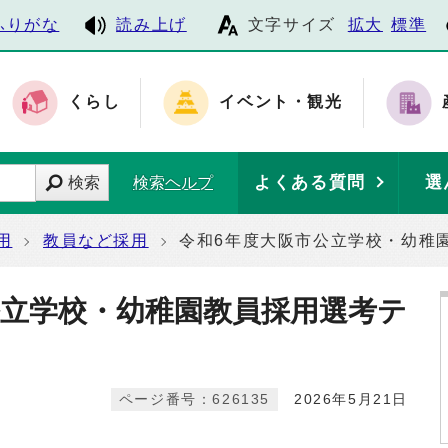
ふりがな
読み上げ
文字サイズ
拡大
標準
くらし
イベント・観光
よくある質問
選
検索
検索ヘルプ
用
教員など採用
令和6年度大阪市公立学校・幼稚
公立学校・幼稚園教員採用選考テ
ページ番号：626135
2026年5月21日