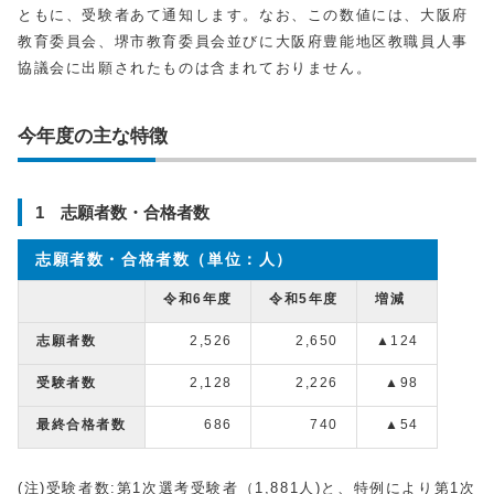
ともに、受験者あて通知します。なお、この数値には、大阪府
教育委員会、堺市教育委員会並びに大阪府豊能地区教職員人事
協議会に出願されたものは含まれておりません。
今年度の主な特徴
1 志願者数・合格者数
志願者数・合格者数（単位：人）
令和6年度
令和5年度
増減
志願者数
2,526
2,650
▲124
受験者数
2,128
2,226
▲98
最終合格者数
686
740
▲54
(注)受験者数:第1次選考受験者（1,881人)と、特例により第1次