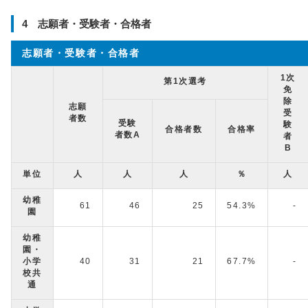
4 志願者・受験者・合格者
志願者・受験者・合格者
1次
第1次選考
免
除
志願
受
者数
受験
験
合格者数
合格率
者数A
者
B
単位
人
人
人
％
人
幼稚
61
46
25
54.3%
-
園
幼稚
園・
小学
40
31
21
67.7%
-
校共
通