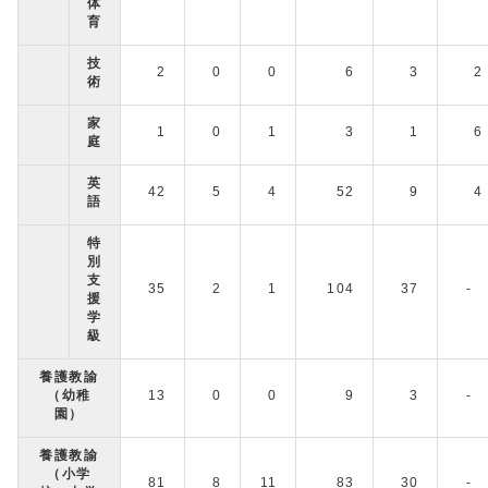
体
育
技
2
0
0
6
3
2
術
家
1
0
1
3
1
6
庭
英
42
5
4
52
9
4
語
特
別
支
35
2
1
104
37
-
援
学
級
養護教諭
（幼稚
13
0
0
9
3
-
園）
養護教諭
（小学
81
8
11
83
30
-