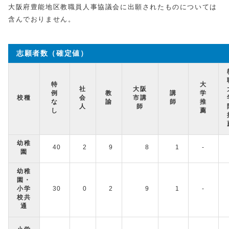
大阪府豊能地区教職員人事協議会に出願されたものについては
含んでおりません。
志願者数（確定値）
特
大
社
大阪
例
教
講
学
校種
会
市講
な
諭
師
推
人
師
し
薦
幼稚
40
2
9
8
1
-
園
幼稚
園・
小学
30
0
2
9
1
-
校共
通