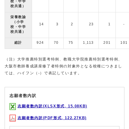
校・中学
校共通）
栄養教諭
（小学
14
3
2
23
1
-
校・中学
校共通）
総計
924
70
75
1,113
201
101
（注）大学推薦特別選考特例、教職大学院推薦特別選考特例、
大阪市教師養成講座修了者特例の対象外となる校種につきまし
ては、ハイフン（-）で表記しています。
志願者数内訳
志願者数内訳(XLSX形式, 15.08KB)
志願者数内訳(PDF形式, 122.27KB)