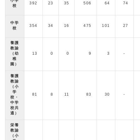
小学
392
23
35
506
64
74
校
中学
354
34
16
475
101
27
校
養護
教諭
（幼
13
0
0
9
3
-
稚
園）
養護
教諭
（小
学
81
8
11
83
30
-
校・
中学
校共
通）
栄養
教諭
（小