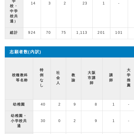
学
14
3
2
23
1
-
校・
中学
校共
通）
総計
924
70
75
1,113
201
101
志願者数(内訳)
特
大
社
大阪
校種教科
例
教
講
学
会
市講
等名称
な
諭
師
推
人
師
し
薦
幼稚園
40
2
9
8
1
-
幼稚園・
小学校共
30
0
2
9
1
-
通