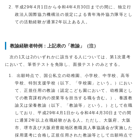
平成29年4月1日から令和4年4月30日までの間に、独立行
政法人国際協力機構法の規定による青年海外協力隊等とし
ての活動経験が通算2年以上ある人。
教諭経験者特例：上記表の「教諭」（注）
次の1又は2のいずれかに該当する人については、第1次選考
において、筆答テストを免除し、面接テストのみとする。
出願時点で、国公私立の幼稚園、小学校、中学校、高等
学校、特別支援学校（以下、「学校園」という。）におい
て、正規任用の教諭（認定こども園において、幼稚園とし
ての教育課程内の授業等を担当する職を含む。）、養護教
諭又は栄養教諭（以下、「教諭等」という。）として在職
しており、平成29年4月1日から令和4年4月30日までの間
に通算2年以上在職経験がある人。ただし、大阪府、大阪
市、堺市及び大阪府豊能地区教職員人事協議会が実施した
採用選考に合格し正規任用された教諭等として出願時点で