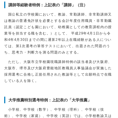
講師等経験者特例：上記表の「講師」（注）
国公私立の学校園において、教諭、常勤講師、非常勤講師又
は教諭の普通免許状を必要とする会計年度任用職員・非常勤嘱
託員（認定こども園において、幼稚園としての教育課程内の授
業等を担当する職を含む。）として、 平成29年4月1日から令
和4年4月30日までの間に通算2年以上在職経験がある人につい
ては、第1次選考の筆答テストにおいて、出題された問題のう
ち、思考力・判断力を測る問題のみとする。
ただし、大阪市立学校園現職講師特例の該当者及び大阪府、
大阪市、堺市及び大阪府豊能地区教職員人事協議会が実施した
採用選考に合格し正規任用された教諭等として出願時点で在職
している人を除く。
大学推薦特別選考特例：上記表の「大学推薦」
小学校、中学校（数学）、中学校（理科）、中学校（技
術）、中学校（家庭）、中学校（英語）では、小学校教諭又は