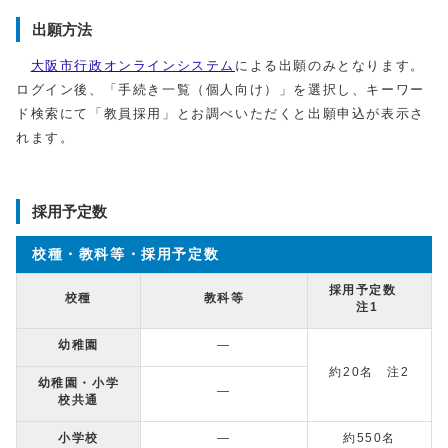
出願方法
大阪市行政オンラインシステム
による出願のみとなります。
ログイン後、「手続き一覧（個人向け）」を選択し、キーワー
ド検索にて「教員採用」とお調べいただくと出願申込が表示さ
れます。
採用予定数
校種・教科等・採用予定数
採用予定数
校種
教科等
注1
幼稚園
―
約20名 注2
幼稚園・小学
―
校共通
小学校
―
約550名