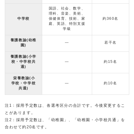
国語、社会、数学、
理科、音楽、美術、
中学校
保健体育、技術、家
約360名
庭、英語、特別支援
学級
養護教諭(幼稚
―
若干名
園)
養護教諭(小学
校・中学校共
―
約15名
通)
栄養教諭(小
学校・中学校
―
約10名
共通)
注1：採用予定数は、各選考区分の合計です。今後変更するこ
とがあります。
注2：採用予定数は、「幼稚園」、「幼稚園・小学校共通」を
合わせて約20名です。