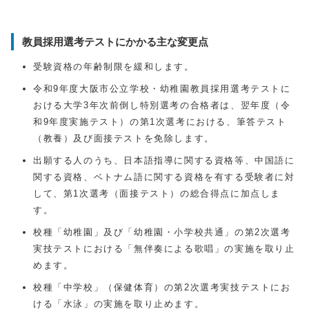
教員採用選考テストにかかる主な変更点
受験資格の年齢制限を緩和します。
令和9年度大阪市公立学校・幼稚園教員採用選考テストに
おける大学3年次前倒し特別選考の合格者は、翌年度（令
和9年度実施テスト）の第1次選考における、筆答テスト
（教養）及び面接テストを免除します。
出願する人のうち、日本語指導に関する資格等、中国語に
関する資格、ベトナム語に関する資格を有する受験者に対
して、第1次選考（面接テスト）の総合得点に加点しま
す。
校種「幼稚園」及び「幼稚園・小学校共通」の第2次選考
実技テストにおける「無伴奏による歌唱」の実施を取り止
めます。
校種「中学校」（保健体育）の第2次選考実技テストにお
ける「水泳」の実施を取り止めます。