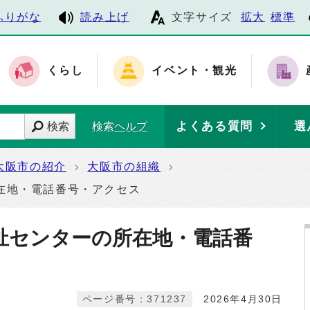
ふりがな
読み上げ
文字サイズ
拡大
標準
くらし
イベント・観光
よくある質問
選
検索
検索ヘルプ
大阪市の紹介
大阪市の組織
在地・電話番号・アクセス
祉センターの所在地・電話番
ページ番号：371237
2026年4月30日