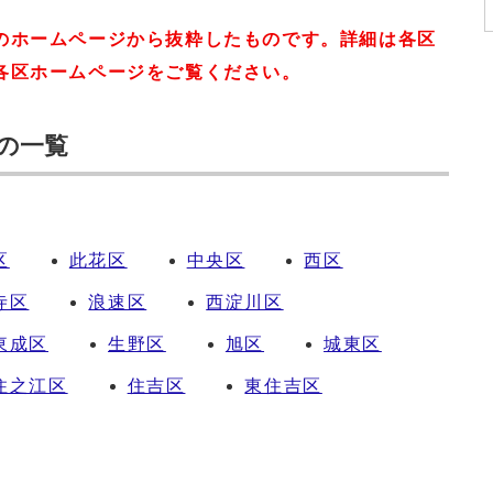
のホームページから抜粋したものです。詳細は各区
各区ホームページをご覧ください。
の一覧
区
此花区
中央区
西区
寺区
浪速区
西淀川区
東成区
生野区
旭区
城東区
住之江区
住吉区
東住吉区