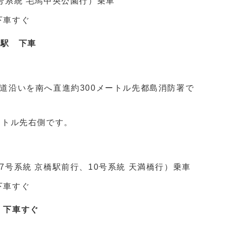
号系統 毛馬中央公園行）乗車
下車すぐ
島」駅 下車
道沿いを南へ直進約300メートル先都島消防署で
ートル先右側です。
7号系統 京橋駅前行、10号系統 天満橋行）乗車
下車すぐ
 下車すぐ