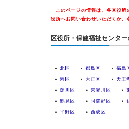
このページの情報は、各区役所
役所へお問い合わせいただくか、
区役所・保健福祉センター
北区
都島区
福島
港区
大正区
天王
淀川区
東淀川区
鶴見区
阿倍野区
平野区
西成区