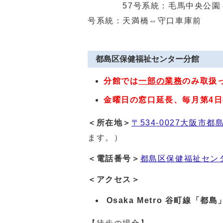
57号系統：毛馬中央公園⇔京
号系統：天満橋⇔守口車庫前
都島区保健福祉センター分館
分館では
一部の業務
のみ取扱
金曜日の窓口延長、毎月第4
＜所在地＞
〒534-0027大阪市都島
ます。）
＜電話番号＞
都島区保健福祉セン
＜アクセス＞
Osaka Metro 谷町線「都