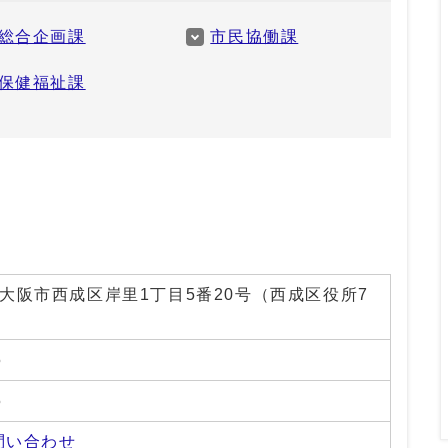
総合企画課
市民協働課
保健福祉課
01 大阪市西成区岸里1丁目5番20号（西成区役所7
5
5
問い合わせ