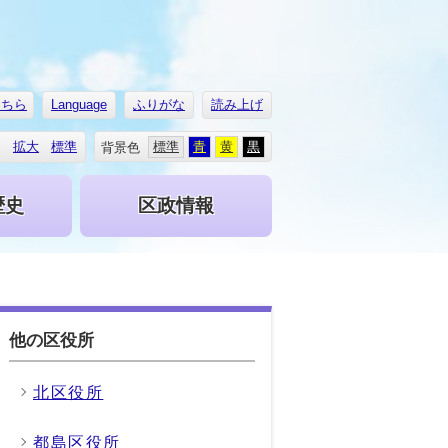
こちら
Language
ふりがな
読み上げ
拡大
標準
標準
青
黄
黒
背景色
歴史
区政情報
他の区役所
北区役所
都島区役所