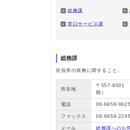
総務課
窓口サービス課
西成区役所の配下の組織
総務課
区役所の庶務に関すること。
〒557-85
所在地
階）
電話
06-6659-962
ファックス
06-6659-224
メール
総務課へのお