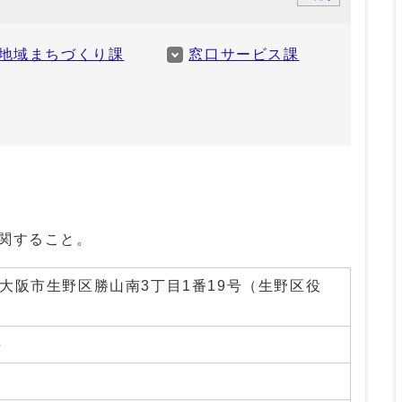
地域まちづくり課
窓口サービス課
に関すること。
01 大阪市生野区勝山南3丁目1番19号（生野区役
5
0