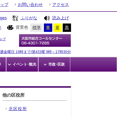
ップ
お問い合わせ
アクセス
ages
ふりがな
読み上げ
背景色
準
標準
青
黄
黒
ルプ
金曜日 19時まで/第4日曜 9時～17時30分
り
イベント･観光
市政･区政
他の区役所
北区役所