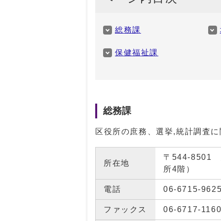
総務課
保健福祉課
生野区役所の配下の組織
総務課
区役所の庶務、選挙,統計調査
〒544-85
所在地
所4階）
電話
06-6715-962
ファックス
06-6717-116