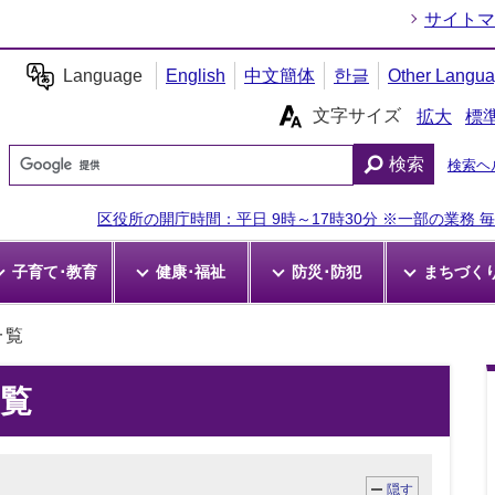
サイトマ
Language
English
中文簡体
한글
Other Langu
文字サイズ
拡大
標
検索
検索ヘ
区役所の開庁時間：平日 9時～17時30分 ※一部の業務 毎週
子育て･教育
健康･福祉
防災･防犯
まちづく
一覧
覧
隠す