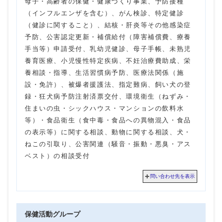
母子・高齢者の保健・健康づくり事業、予防接種
（インフルエンザを含む）、がん検診、特定健診
（健診に関すること）、結核・肝炎等その他感染症
予防、公害認定更新・補償給付（障害補償費、療養
手当等）申請受付、乳幼児健診、母子手帳、未熟児
養育医療、小児慢性特定疾病、不妊治療費助成、栄
養相談・指導、生活習慣病予防、医療法関係（施
設・免許）、被爆者援護法、指定難病、飼い犬の登
録・狂犬病予防注射済票交付、環境衛生（ねずみ・
住まいの虫・シックハウス・マンションの飲料水
等）・食品衛生（食中毒・食品への異物混入・食品
の表示等）に関する相談、動物に関する相談、犬・
ねこの引取り、公害関連（騒音・振動・悪臭・アス
ベスト）の相談受付
問い合わせ先を表示
保健活動グループ