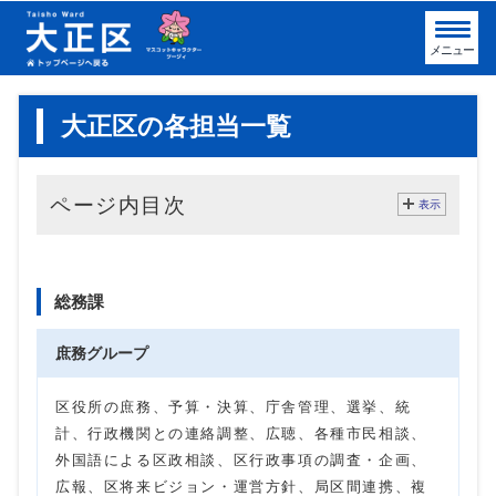
メニュー
大正区の各担当一覧
ページ内目次
表示
大正区役所の配下の組織
総務課
庶務グループ
区役所の庶務、予算・決算、庁舎管理、選挙、統
計、行政機関との連絡調整、広聴、各種市民相談、
外国語による区政相談、区行政事項の調査・企画、
広報、区将来ビジョン・運営方針、局区間連携、複