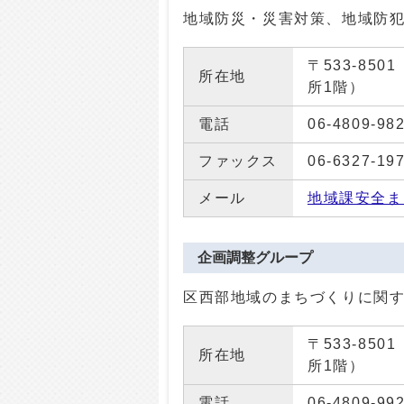
地域防災・災害対策、地域防
〒533-85
所在地
所1階）
電話
06-4809-98
ファックス
06-6327-19
メール
地域課安全ま
企画調整グループ
区西部地域のまちづくりに関
〒533-85
所在地
所1階）
電話
06-4809-99