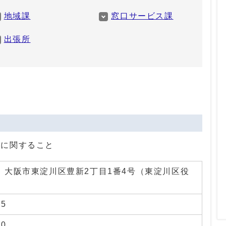
地域課
窓口サービス課
出張所
織
理に関すること
01 大阪市東淀川区豊新2丁目1番4号（東淀川区役
25
20