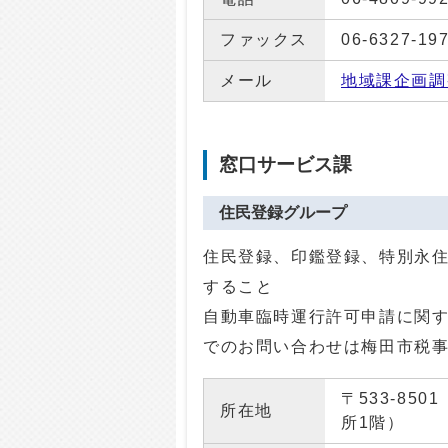
ファックス
06-6327-19
メール
地域課企画調
窓口サービス課
住民登録グループ
住民登録、印鑑登録、特別永
すること
自動車臨時運行許可申請に関
でのお問い合わせは梅田市税
〒533-85
所在地
所1階）