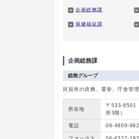
企画総務課
保健福祉課
東淀川区役所の配下の組
企画総務課
総務グループ
区役所の庶務、選挙、庁舎管
〒533-85
所在地
所3階）
電話
06-4809-96
ファックス
06-6327-19