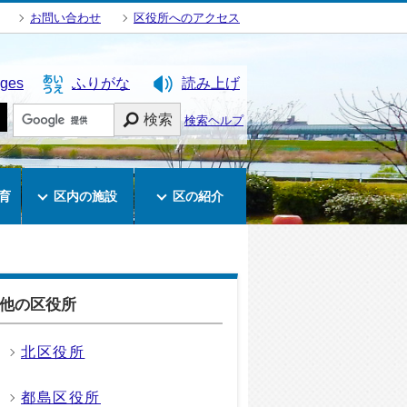
お問い合わせ
区役所へのアクセス
ages
ふりがな
読み上げ
検索
検索ヘルプ
育
区内の施設
区の紹介
他の区役所
北区役所
都島区役所