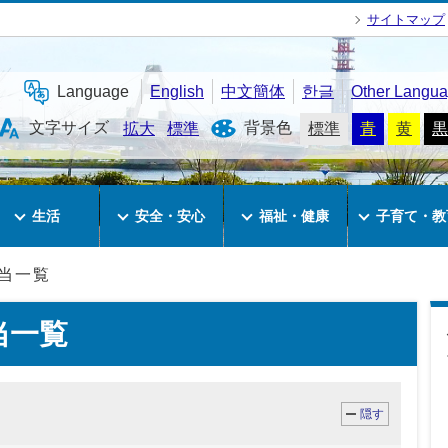
サイトマップ
Language
English
中文簡体
한글
Other Langu
文字サイズ
背景色
拡大
標準
標準
青
黄
黒
生活
安全・安心
福祉・健康
子育て・教
当一覧
当一覧
隠す