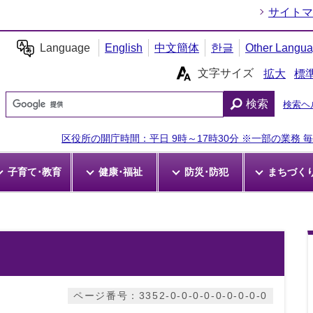
サイトマ
Language
English
中文簡体
한글
Other Langu
文字サイズ
拡大
標
検索
検索ヘ
区役所の開庁時間：平日 9時～17時30分 ※一部の業務 毎週
子育て･教育
健康･福祉
防災･防犯
まちづく
ページ番号：3352-0-0-0-0-0-0-0-0-0