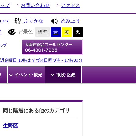
ップ
お問い合わせ
アクセス
ages
ふりがな
読み上げ
背景色
準
標準
青
黄
黒
ルプ
金曜日 19時まで/第4日曜 9時～17時30分
り
イベント･観光
市政･区政
同じ階層にある他のカテゴリ
生野区