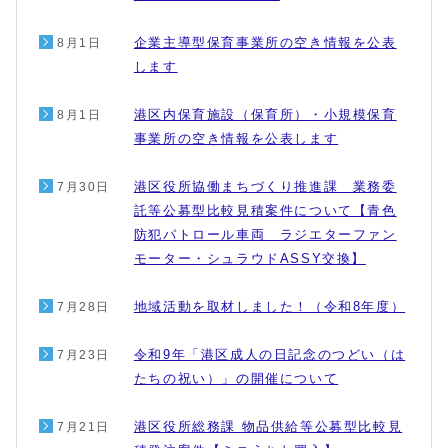
企業主導型保育事業所の空き情報を公表
8月1日
します
港区内保育施設（保育所）・小規模保育
8月1日
事業所の空き情報を公表します
港区役所協働まちづくり推進課 業務委
7月30日
託等公募型比較見積案件について【青色
防犯パトロール車両 ラジエターファン
モーター・シュラウドASSY交換】
地域活動を取材しました！（令和8年度）
7月28日
令和9年「港区成人の日記念のつどい（は
7月23日
たちの祝い）」の開催について
港区役所総務課 物品供給等公募型比較見
7月21日