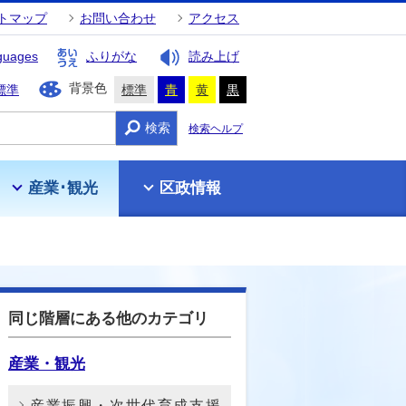
トマップ
お問い合わせ
アクセス
guages
ふりがな
読み上げ
背景色
標準
標準
青
黄
黒
検索
検索ヘルプ
産業･観光
区政情報
同じ階層にある他のカテゴリ
産業・観光
産業振興・次世代育成支援