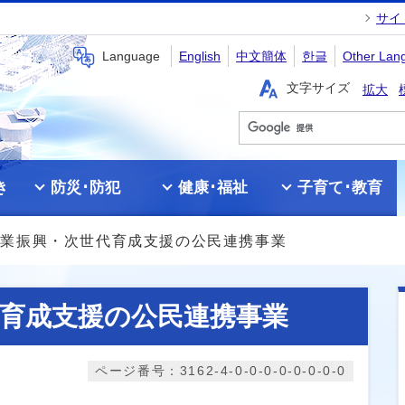
サイ
Language
English
中文簡体
한글
Other Lan
文字サイズ
拡大
き
防災･防犯
健康･福祉
子育て･教育
産業振興・次世代育成支援の公民連携事業
育成支援の公民連携事業
ページ番号：3162-4-0-0-0-0-0-0-0-0