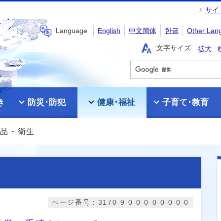
サイ
Language
English
中文簡体
한글
Other Lan
文字サイズ
拡大
き
防災･防犯
健康･福祉
子育て･教育
食品・衛生
ページ番号：3170-9-0-0-0-0-0-0-0-0