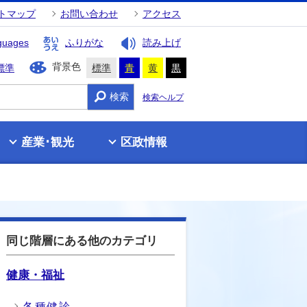
トマップ
お問い合わせ
アクセス
guages
ふりがな
読み上げ
背景色
標準
標準
青
黄
黒
検索
検索ヘルプ
産業･観光
区政情報
同じ階層にある他のカテゴリ
健康・福祉
各種健診