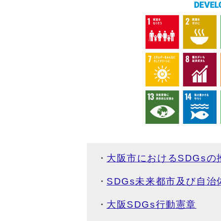
大阪市におけるSDGsの
SDGs未来都市及び自治
大阪SDGs行動憲章