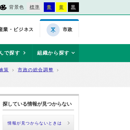
背景色
標準
青
黄
黒
産業・ビジネス
市政
んで探す
組織から探す
施策
市政の総合調整
探している情報が見つからない
情報が見つからないときは