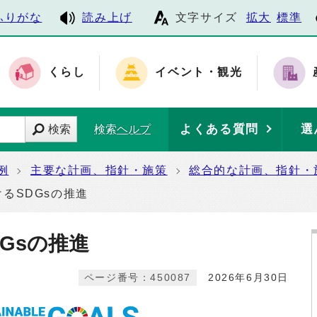
ふりがな
読み上げ
文字サイズ
拡大
標準
くらし
イベント・観光
よくある質問
選
検索
検索ヘルプ
例
主要な計画、指針・施策
総合的な計画、指針・
るSDGsの推進
Gsの推進
ページ番号：450087
2026年6月30日