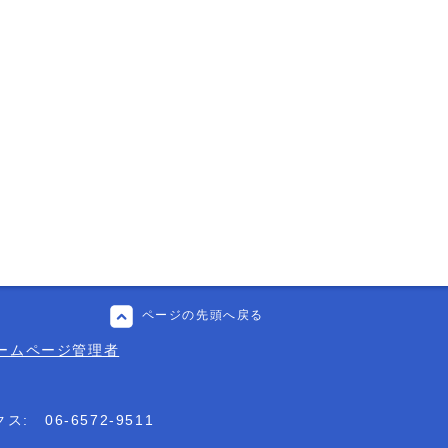
ページの先頭へ戻る
ームページ管理者
クス:
06-6572-9511