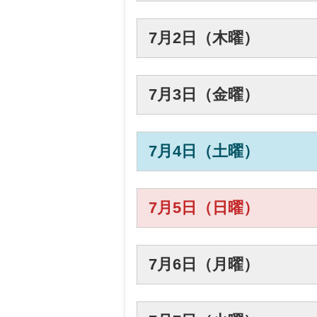
7月2日（木曜）
7月3日（金曜）
7月4日（土曜）
7月5日（日曜）
7月6日（月曜）