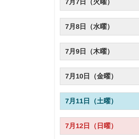
7月7日（火曜）
7月8日（水曜）
7月9日（木曜）
7月10日（金曜）
7月11日（土曜）
7月12日（日曜）