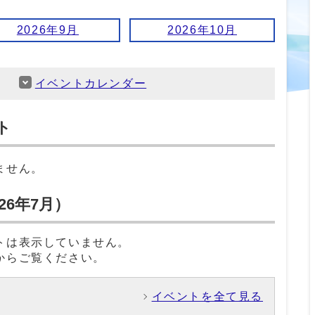
2026年9月
2026年10月
イベントカレンダー
ト
ません。
26年7月）
トは表示していません。
からご覧ください。
イベントを全て見る