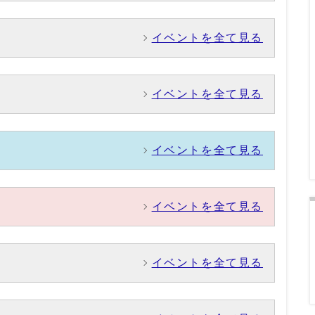
イベントを全て見る
イベントを全て見る
イベントを全て見る
イベントを全て見る
イベントを全て見る