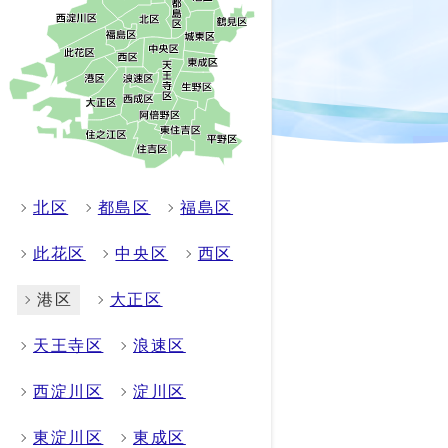
北区
都島区
福島区
此花区
中央区
西区
港区
大正区
天王寺区
浪速区
西淀川区
淀川区
東淀川区
東成区