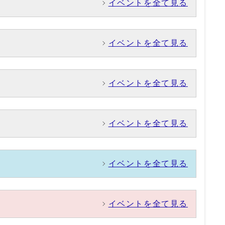
イベントを全て見る
イベントを全て見る
イベントを全て見る
イベントを全て見る
イベントを全て見る
イベントを全て見る