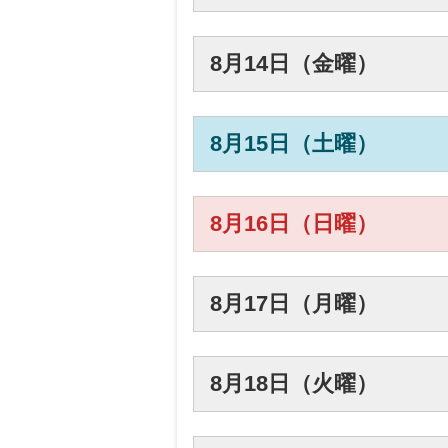
8月14日（金曜）
8月15日（土曜）
8月16日（日曜）
8月17日（月曜）
8月18日（火曜）