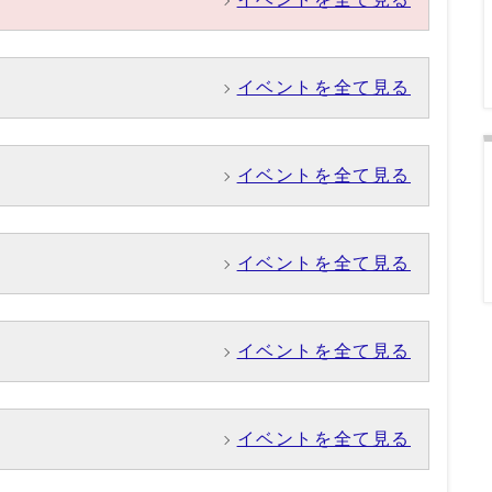
イベントを全て見る
イベントを全て見る
イベントを全て見る
イベントを全て見る
イベントを全て見る