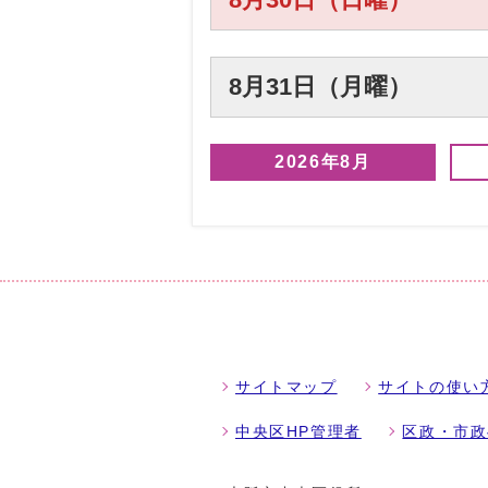
8月31日（月曜）
2026年8月
サイトマップ
サイトの使い
中央区HP管理者
区政・市政