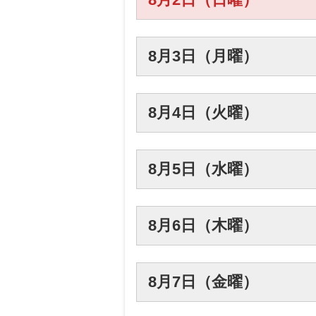
8月3日（月曜）
8月4日（火曜）
8月5日（水曜）
8月6日（木曜）
8月7日（金曜）