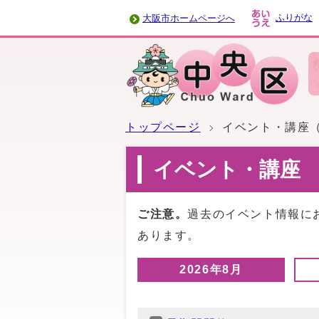
ふりがな
大阪市ホームページへ
トップページ
イベント・講座（
イベント・講座 （
ご注意。
過去のイベント情報に
あります。
2026年8月