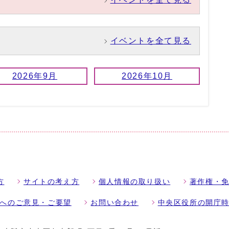
イベントを全て見る
2026年9月
2026年10月
方
サイトの考え方
個人情報の取り扱い
著作権・
へのご意見・ご要望
お問い合わせ
中央区役所の開庁