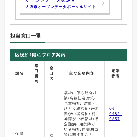
大阪市オープンデータポータルサイト
担当窓口一覧
区役所1階のフロア案内
窓
窓
口
電話
課名
口
主な業務内容
番
番号
名
号
福祉に係る総合相
談/高齢社会対策/
児童福祉/ 児童・
ひとり親福祉/身体
06-
障がい者福祉/ 精
6682-
神障がい者福祉/指
9857
定難病/ 知的障が
い者福祉/医療助成
保健
等に関すること
福