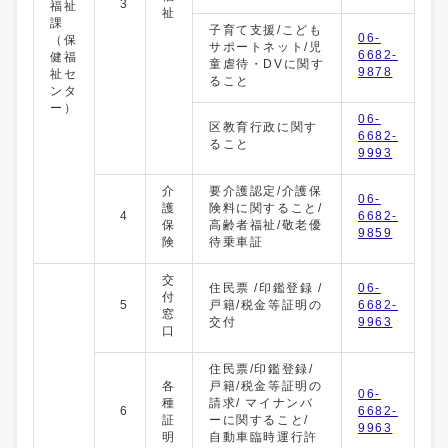
3
福祉
祉
課
子育て支援/こども
06-
（保
サポートネット/児
6682-
健福
童虐待・DVに関す
9878
祉セ
ること
ンタ
ー）
06-
区教育行政に関す
6682-
ること
9993
介
要介護認定/介護保
06-
護
険料に関すること/
4
6682-
保
高齢者福祉/敬老優
9859
険
待乗車証
交
住民票 /印鑑登録 /
06-
付
5
戸籍/税金等証明の
6682-
窓
交付
9963
口
住民票/印鑑登録/
各
戸籍/税金等証明の
06-
種
請求/ マイナンバ
6
6682-
証
ーに関すること/
9963
明
自動車臨時運行許