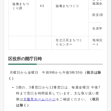
協議会/地
協働まちづ
43
協働まちづくり
くり課
防災/防犯/
生涯学習/社
住之江区まちづく
地域活動協
りセンター
ート
区役所の開庁日時
月曜日から金曜日 午前9時から午後5時30分
（
祝日
は
除
く）
1階の、3番窓口から12番窓口は、毎週金曜日 午後7
時まで窓口を時間延長しています。主な取り扱い業
務は
大阪市ホームページ
をご確認ください。
（
祝日
は
除
く）