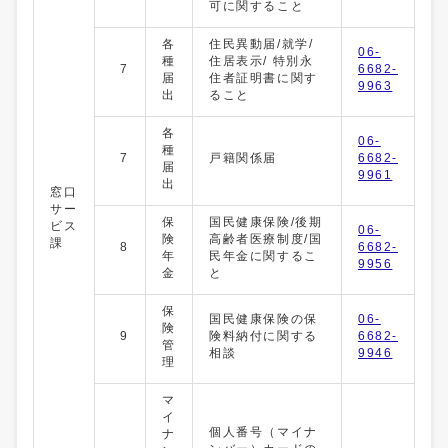
可に関すること
各
住民異動届/就学/
06-
種
住居表示/ 特別永
7
6682-
届
住者証明書に関す
9963
出
ること
各
06-
種
7
戸籍関係届
6682-
届
9961
出
窓口
サー
保
国民健康保険/後期
ビス
06-
険
高齢者医療制度/国
課
8
6682-
年
民年金に関するこ
9956
金
と
保
国民健康保険の保
06-
険
9
険料納付に関する
6682-
管
相談
9946
理
マ
イ
個人番号（マイナ
ナ