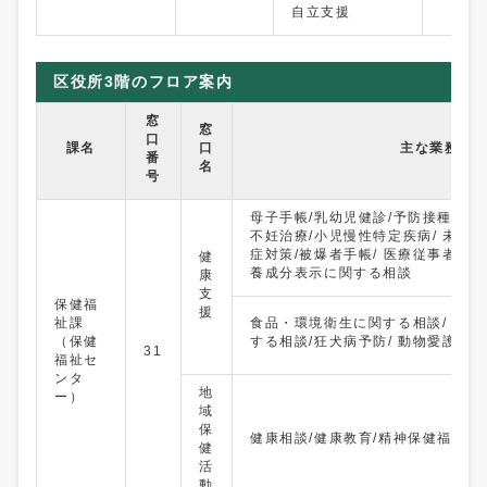
自立支援
区役所3階のフロア案内
窓
窓
口
課名
口
主な業務内
番
名
号
母子手帳/乳幼児健診/予防接種/ が
不妊治療/小児慢性特定疾病/ 未熟
症対策/被爆者手帳/ 医療従事者免許
健
養成分表示に関する相談
康
支
保健福
援
祉課
食品・環境衛生に関する相談/ ね
（保健
する相談/狂犬病予防/ 動物愛護に
31
福祉セ
ンタ
地
ー）
域
保
健康相談/健康教育/精神保健福祉相
健
活
動