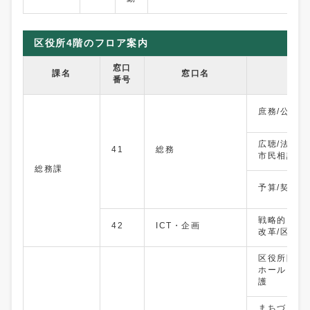
区役所4階のフロア案内
窓口
課名
窓口名
主
番号
庶務/公益通
広聴/法律相
41
総務
市民相談/選
総務課
予算/契約/庁
戦略的ICT
42
ICT・企画
改革/区政会
区役所附設
ホール）申
護
まちづくり/