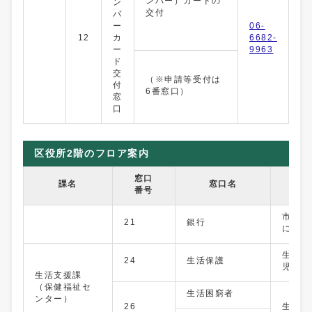
ンバー）カードの
ン
交付
バ
ー
06-
12
カ
6682-
ー
9963
ド
交
（※申請等受付は
付
6番窓口）
窓
口
区役所2階のフロア案内
窓口
課名
窓口名
番号
市税・
21
銀行
に関す
生活保
24
生活保護
児童委
生活支援課
（保健福祉セ
生活困窮者
ンター）
26
生活困