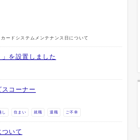
ーカードシステムメンテナンス日について
）」を設置しました
ビスコーナー
越し
住まい
就職
退職
ご不幸
について