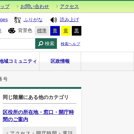
ップ
お問い合わせ
アクセス
ages
ふりがな
読み上げ
背景色
準
標準
青
黄
黒
検索
検索ヘルプ
地域コミュニティ
区政情報
番号
同じ階層にある他のカテゴリ
区役所の所在地・窓口・開庁時
間のご案内
アクセス・開庁時間・電話