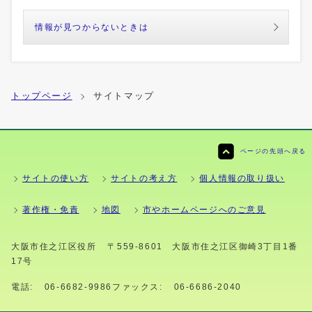
情報が見つからないときは
トップページ
サイトマップ
ページの先頭へ戻る
サイトの使い方
サイトの考え方
個人情報の取り扱い
著作権・免責
地図
市やホームページへのご意見
大阪市住之江区役所
〒559-8601 大阪市住之江区御崎3丁目1番
17号
電話:
06-6682-9986
ファックス:
06-6686-2040