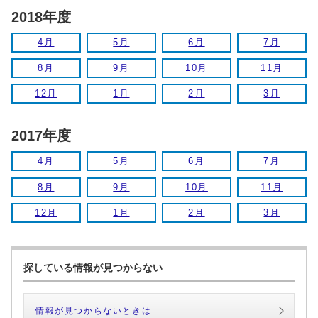
2018年度
4月
5月
6月
7月
8月
9月
10月
11月
12月
1月
2月
3月
2017年度
4月
5月
6月
7月
8月
9月
10月
11月
12月
1月
2月
3月
探している情報が見つからない
情報が見つからないときは