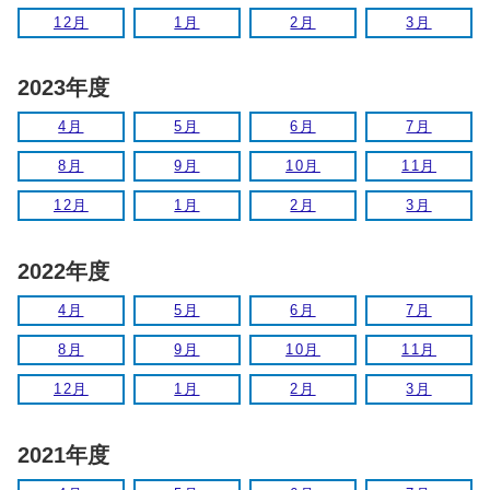
12月
1月
2月
3月
2023年度
4月
5月
6月
7月
8月
9月
10月
11月
12月
1月
2月
3月
2022年度
4月
5月
6月
7月
8月
9月
10月
11月
12月
1月
2月
3月
2021年度