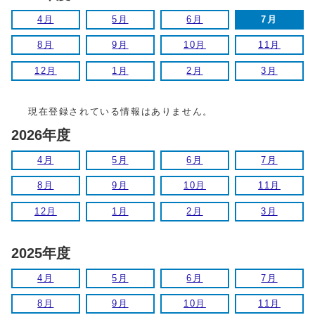
4月
5月
6月
7月
8月
9月
10月
11月
12月
1月
2月
3月
現在登録されている情報はありません。
2026年度
4月
5月
6月
7月
8月
9月
10月
11月
12月
1月
2月
3月
2025年度
4月
5月
6月
7月
8月
9月
10月
11月