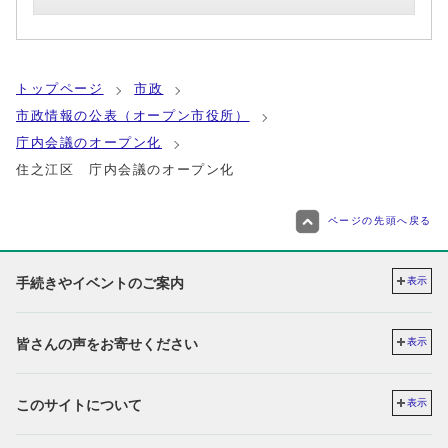
トップページ
市政
市政情報の公表（オープン市役所）
庁内会議のオープン化
住之江区 庁内会議のオープン化
ページの先頭へ戻る
手続きやイベントのご案内
表示
皆さんの声をお寄せください
表示
このサイトについて
表示