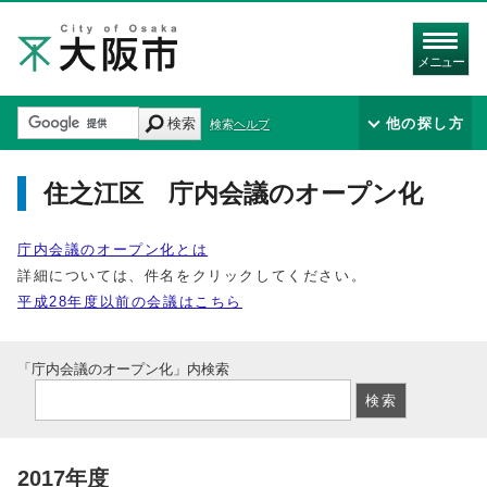
メニュー
検索
他の探し方
検索ヘルプ
住之江区 庁内会議のオープン化
庁内会議のオープン化とは
詳細については、件名をクリックしてください。
平成28年度以前の会議はこちら
「庁内会議のオープン化」内検索
2017年度