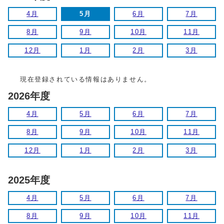
4月
5月
6月
7月
8月
9月
10月
11月
12月
1月
2月
3月
現在登録されている情報はありません。
2026年度
4月
5月
6月
7月
8月
9月
10月
11月
12月
1月
2月
3月
2025年度
4月
5月
6月
7月
8月
9月
10月
11月