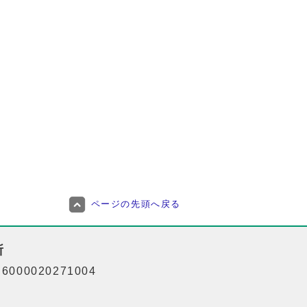
ページの先頭へ戻る
所
000020271004