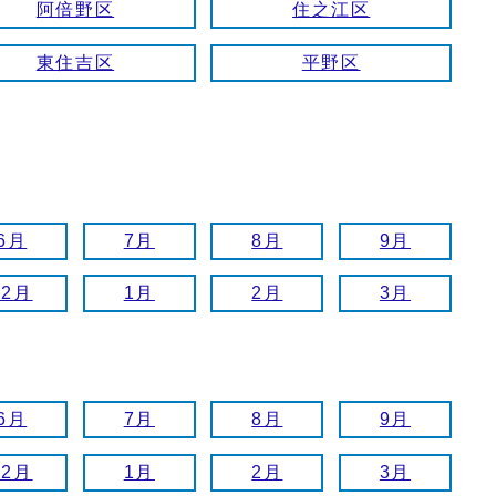
阿倍野区
住之江区
東住吉区
平野区
6月
7月
8月
9月
12月
1月
2月
3月
6月
7月
8月
9月
12月
1月
2月
3月