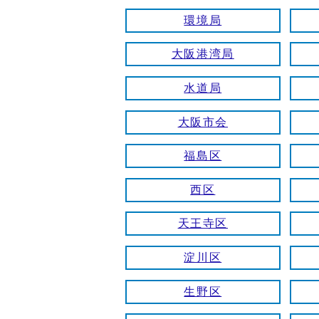
環境局
大阪港湾局
水道局
大阪市会
福島区
西区
天王寺区
淀川区
生野区