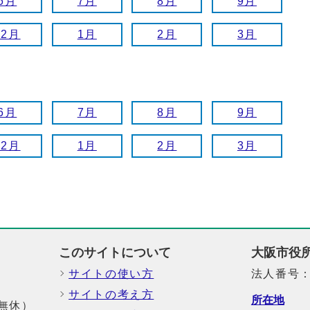
6月
7月
8月
9月
12月
1月
2月
3月
6月
7月
8月
9月
12月
1月
2月
3月
このサイトについて
大阪市役
サイトの使い方
法人番号：6
サイトの考え方
所在地
中無休）