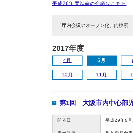
平成28年度以前の会議はこちら
「庁内会議のオープン化」内検索
2017年度
4月
5月
10月
11月
第1回 大阪市内中心部
開催日
平成29年5月
担当所属
教育委員会