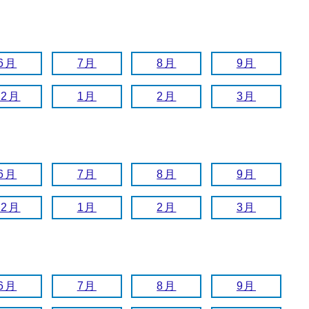
6月
7月
8月
9月
12月
1月
2月
3月
6月
7月
8月
9月
12月
1月
2月
3月
6月
7月
8月
9月