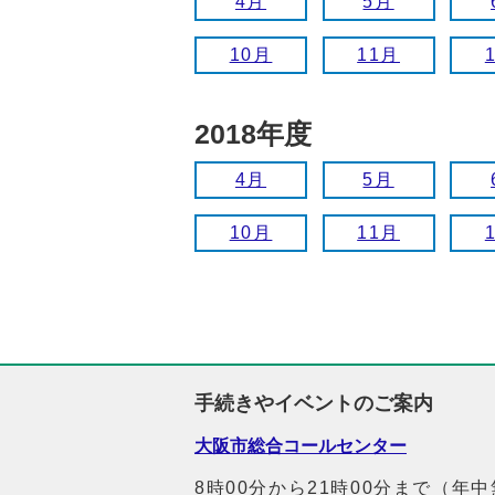
4月
5月
10月
11月
2018年度
4月
5月
10月
11月
手続きやイベントのご案内
大阪市総合コールセンター
8時00分から21時00分まで（年