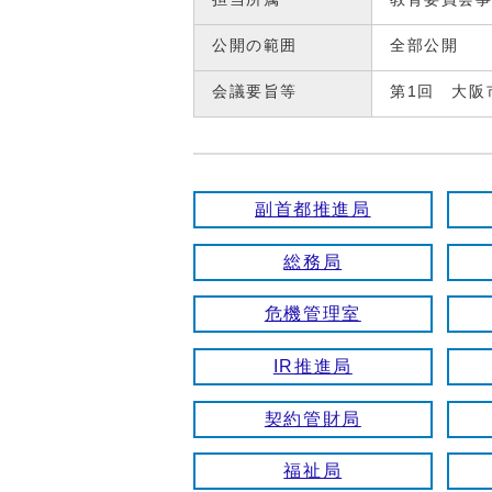
公開の範囲
全部公開
会議要旨等
第1回 大阪
副首都推進局
総務局
危機管理室
IR推進局
契約管財局
福祉局