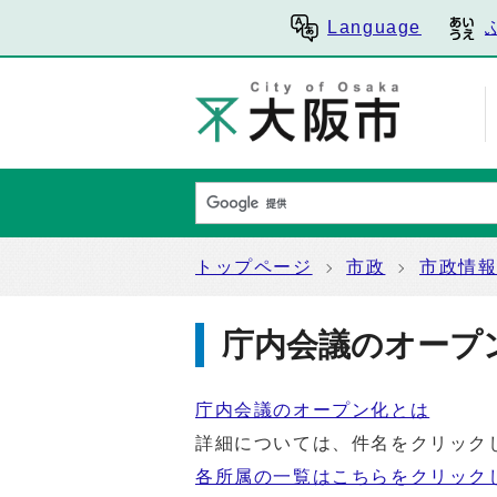
Language
トップページ
市政
市政情
庁内会議のオープ
庁内会議のオープン化とは
詳細については、件名をクリック
各所属の一覧はこちらをクリック