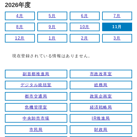
2026年度
4月
5月
6月
7月
8月
9月
10月
11月
12月
1月
2月
3月
現在登録されている情報はありません。
副首都推進局
市政改革室
デジタル統括室
総務局
都市交通局
政策企画室
危機管理室
経済戦略局
中央卸売市場
IR推進局
市民局
財政局