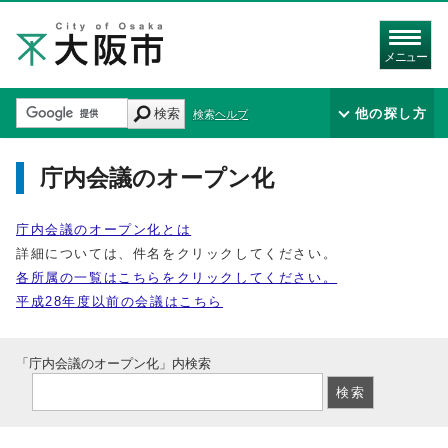
メニュー
検索
他の探し方
検索ヘルプ
庁内会議のオープン化
庁内会議のオープン化とは
詳細については、件名をクリックしてください。
各所属の一覧はこちらをクリックしてください。
平成28年度以前の会議はこちら
「庁内会議のオープン化」内検索