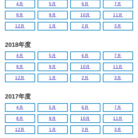
4月
5月
6月
7月
8月
9月
10月
11月
12月
1月
2月
3月
2018年度
4月
5月
6月
7月
8月
9月
10月
11月
12月
1月
2月
3月
2017年度
4月
5月
6月
7月
8月
9月
10月
11月
12月
1月
2月
3月