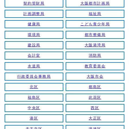
契約管財局
大阪都市計画局
計画調整局
福祉局
健康局
こども青少年局
環境局
都市整備局
建設局
大阪港湾局
会計室
消防局
水道局
教育委員会
行政委員会事務局
大阪市会
北区
都島区
福島区
此花区
中央区
西区
港区
大正区
天王寺区
浪速区