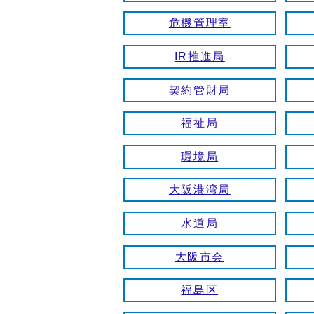
危機管理室
IR推進局
契約管財局
福祉局
環境局
大阪港湾局
水道局
大阪市会
福島区