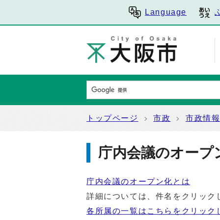
Language
トップページ
市政
市政情
庁内会議のオープ
庁内会議のオープン化とは
詳細については、件名をクリック
各所属の一覧はこちらをクリック