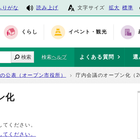
ふりがな
読み上げ
文字サイズ
拡大
標準
くらし
イベント・観光
よくある質問
選
検索
検索ヘルプ
報の公表（オープン市役所）
庁内会議のオープン化（20
ン化
してください。
してください。