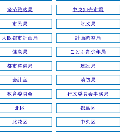
経済戦略局
中央卸売市場
市民局
財政局
大阪都市計画局
計画調整局
健康局
こども青少年局
都市整備局
建設局
会計室
消防局
教育委員会
行政委員会事務局
北区
都島区
此花区
中央区