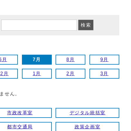
6月
7月
8月
9月
12月
1月
2月
3月
ません。
市政改革室
デジタル統括室
都市交通局
政策企画室