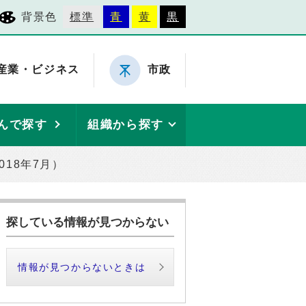
背景色
標準
青
黄
黒
産業・ビジネス
市政
んで探す
組織から探す
18年7月）
探している情報が見つからない
情報が見つからないときは