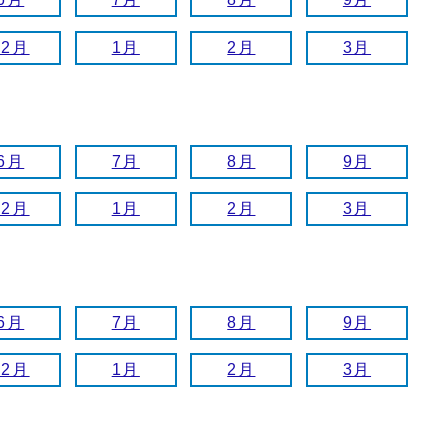
12月
1月
2月
3月
6月
7月
8月
9月
12月
1月
2月
3月
6月
7月
8月
9月
12月
1月
2月
3月