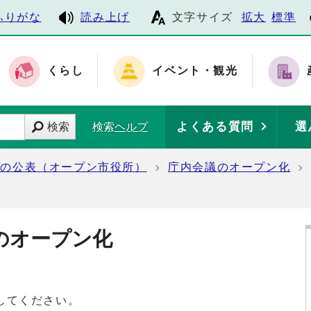
ふりがな
読み上げ
文字サイズ
拡大
標準
くらし
イベント・観光
よくある質問
選
検索
検索ヘルプ
報の公表（オープン市役所）
庁内会議のオープン化
のオープン化
してください。