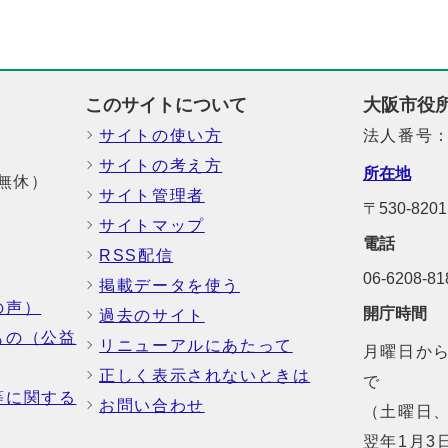
このサイトについて
大阪市役
サイトの使い方
法人番号：6
サイトの考え方
所在地
中無休）
サイト管理者
〒530-8
サイトマップ
電話
RSS配信
06-6208-
掲載データを使う
の声）
開庁時間
過去のサイト
もの（公益
リニューアルにあたって
月曜日から
正しく表示されないときは
で
等に関する
お問い合わせ
（土曜日、
翌年1月3