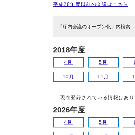
平成28年度以前の会議はこちら
「庁内会議のオープン化」内検索
2018年度
4月
5月
10月
11月
現在登録されている情報はあり
2026年度
4月
5月