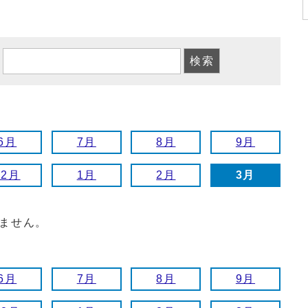
6月
7月
8月
9月
12月
1月
2月
3月
ません。
6月
7月
8月
9月