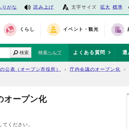
ふりがな
読み上げ
文字サイズ
拡大
標準
くらし
イベント・観光
よくある質問
選
検索
検索ヘルプ
報の公表（オープン市役所）
庁内会議のオープン化
のオープン化
してください。