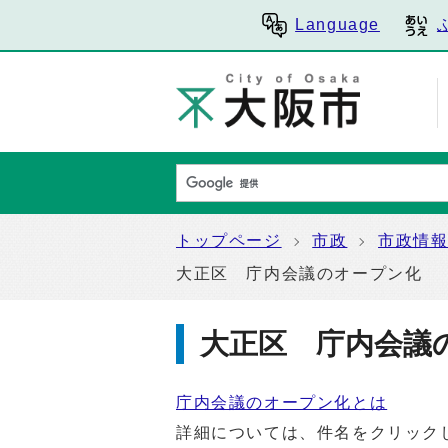
Language
トップページ
市政
市政情
大正区 庁内会議のオープン化
大正区 庁内会議
庁内会議のオープン化とは
詳細については、件名をクリック