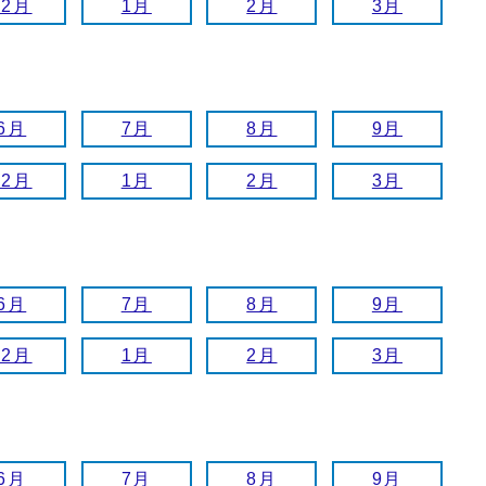
12月
1月
2月
3月
6月
7月
8月
9月
12月
1月
2月
3月
6月
7月
8月
9月
12月
1月
2月
3月
6月
7月
8月
9月