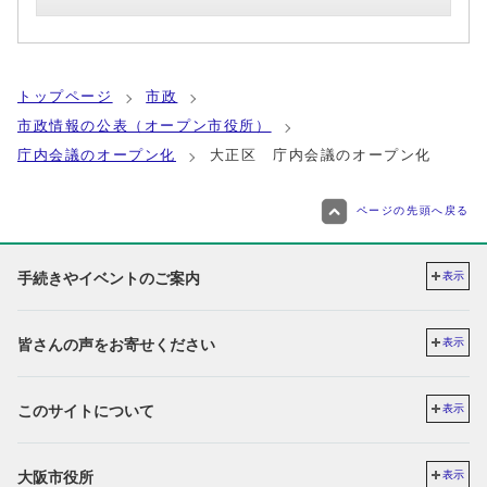
トップページ
市政
市政情報の公表（オープン市役所）
庁内会議のオープン化
大正区 庁内会議のオープン化
ページの先頭へ戻る
手続きやイベントのご案内
表示
皆さんの声をお寄せください
表示
このサイトについて
表示
大阪市役所
表示