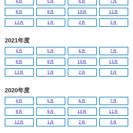
4月
5月
6月
7月
8月
9月
10月
11月
12月
1月
2月
3月
2021年度
4月
5月
6月
7月
8月
9月
10月
11月
12月
1月
2月
3月
2020年度
4月
5月
6月
7月
8月
9月
10月
11月
12月
1月
2月
3月