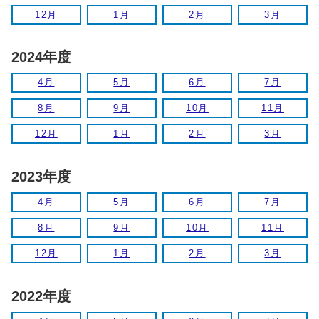
12月
1月
2月
3月
2024年度
4月
5月
6月
7月
8月
9月
10月
11月
12月
1月
2月
3月
2023年度
4月
5月
6月
7月
8月
9月
10月
11月
12月
1月
2月
3月
2022年度