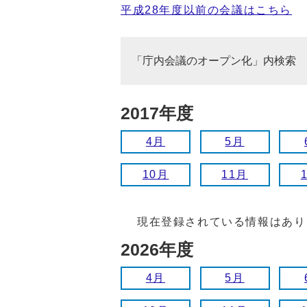
平成28年度以前の会議はこちら
「庁内会議のオープン化」内検索
2017年度
4月
5月
10月
11月
現在登録されている情報はあり
2026年度
4月
5月