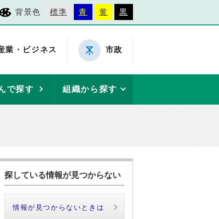
背景色
標準
青
黄
黒
産業・ビジネス
市政
んで探す
組織から探す
探している情報が見つからない
情報が見つからないときは