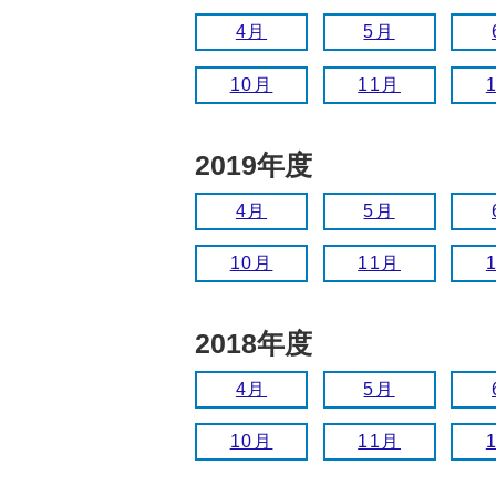
4月
5月
10月
11月
2019年度
4月
5月
10月
11月
2018年度
4月
5月
10月
11月