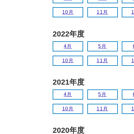
10月
11月
2022年度
4月
5月
10月
11月
2021年度
4月
5月
10月
11月
2020年度