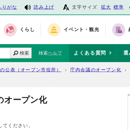
ふりがな
読み上げ
文字サイズ
拡大
標準
くらし
イベント・観光
よくある質問
選
検索
検索ヘルプ
報の公表（オープン市役所）
庁内会議のオープン化
のオープン化
してください。