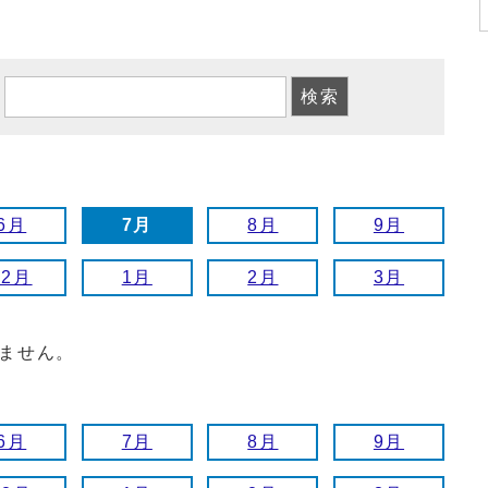
6月
7月
8月
9月
12月
1月
2月
3月
ません。
6月
7月
8月
9月