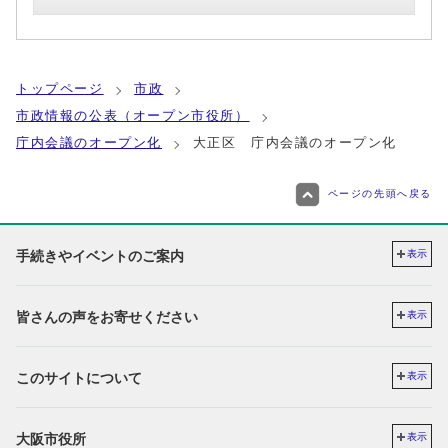
トップページ
市政
市政情報の公表（オープン市役所）
庁内会議のオープン化
大正区 庁内会議のオープン化
ページの先頭へ戻る
手続きやイベントのご案内
表示
皆さんの声をお寄せください
表示
このサイトについて
表示
大阪市役所
表示