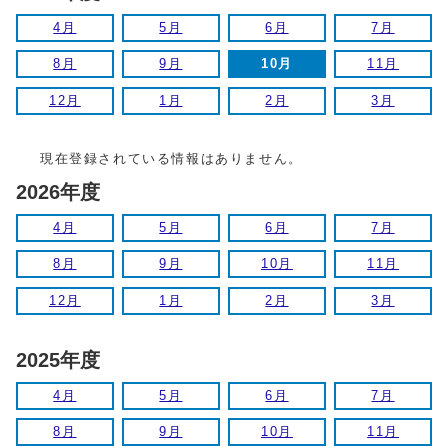
4月
5月
6月
7月
8月
9月
10月
11月
12月
1月
2月
3月
現在登録されている情報はありません。
2026年度
4月
5月
6月
7月
8月
9月
10月
11月
12月
1月
2月
3月
2025年度
4月
5月
6月
7月
8月
9月
10月
11月