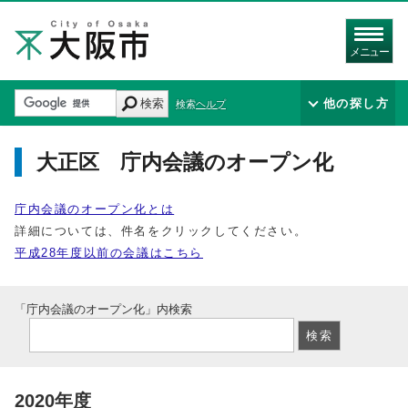
メニュー
検索
他の探し方
検索ヘルプ
大正区 庁内会議のオープン化
庁内会議のオープン化とは
詳細については、件名をクリックしてください。
平成28年度以前の会議はこちら
「庁内会議のオープン化」内検索
2020年度