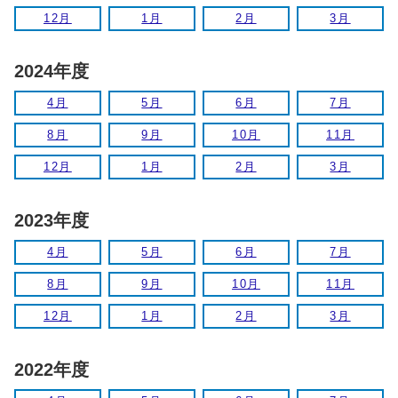
12月
1月
2月
3月
2024年度
4月
5月
6月
7月
8月
9月
10月
11月
12月
1月
2月
3月
2023年度
4月
5月
6月
7月
8月
9月
10月
11月
12月
1月
2月
3月
2022年度